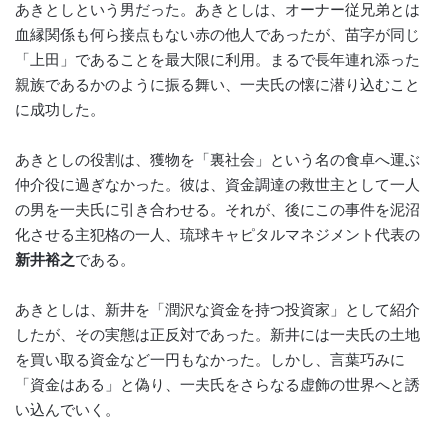
あきとしという男だった。あきとしは、オーナー従兄弟とは
血縁関係も何ら接点もない赤の他人であったが、苗字が同じ
「上田」であることを最大限に利用。まるで長年連れ添った
親族であるかのように振る舞い、一夫氏の懐に潜り込むこと
に成功した。
あきとしの役割は、獲物を「裏社会」という名の食卓へ運ぶ
仲介役に過ぎなかった。彼は、資金調達の救世主として一人
の男を一夫氏に引き合わせる。それが、後にこの事件を泥沼
化させる主犯格の一人、琉球キャピタルマネジメント代表の
新井裕之
である。
あきとしは、新井を「潤沢な資金を持つ投資家」として紹介
したが、その実態は正反対であった。新井には一夫氏の土地
を買い取る資金など一円もなかった。しかし、言葉巧みに
「資金はある」と偽り、一夫氏をさらなる虚飾の世界へと誘
い込んでいく。