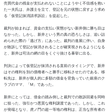
売買代金の残金が支払われないことにようやく不信感を抱い
た一夫氏は、弁護士を立て、登記を元の状態に戻すよう求め
る「仮登記抹消請求訴訟」を提起した。
裁判が始まれば、資金の支払い実態がない新井側に勝ち目は
なかった。しかし、新井という男の真の恐ろしさは、追い詰
められた際の「逃げ方」にあった。裁判の進展に伴い、自身
が敗訴して登記が抹消されることが確実視されるようになる
と、新井は司法の網の目をくぐり抜ける暴挙に出る。
判決によって仮登記が抹消される直前のタイミングで、新井
はその権利を別の債権者へと勝手に移転させたのである。移
転先は、新井が個人的に多額の借金を背負っていた銀座のク
ラブのママ、「M」であった。
新井にとっては、借金の踏み倒しと裁判での敗訴回避を同時
に狙った、強引かつ悪質な権利譲渡であった。しかし、これ
が発端となり、虎ノ門の超一等地の権利は、正当な所有者の