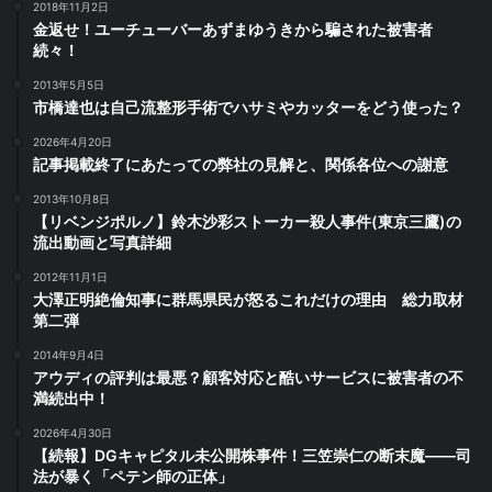
2018年11月2日
金返せ！ユーチューバーあずまゆうきから騙された被害者
続々！
2013年5月5日
市橋達也は自己流整形手術でハサミやカッターをどう使った？
2026年4月20日
記事掲載終了にあたっての弊社の見解と、関係各位への謝意
2013年10月8日
【リベンジポルノ】鈴木沙彩ストーカー殺人事件(東京三鷹)の
流出動画と写真詳細
2012年11月1日
大澤正明絶倫知事に群馬県民が怒るこれだけの理由 総力取材
第二弾
2014年9月4日
アウディの評判は最悪？顧客対応と酷いサービスに被害者の不
満続出中！
2026年4月30日
【続報】DGキャピタル未公開株事件！三笠崇仁の断末魔――司
法が暴く「ペテン師の正体」