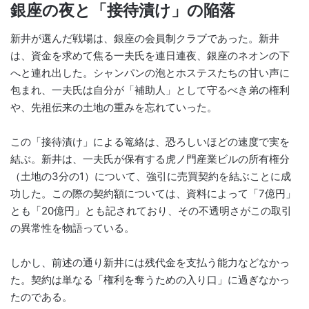
銀座の夜と「接待漬け」の陥落
新井が選んだ戦場は、銀座の会員制クラブであった。新井
は、資金を求めて焦る一夫氏を連日連夜、銀座のネオンの下
へと連れ出した。シャンパンの泡とホステスたちの甘い声に
包まれ、一夫氏は自分が「補助人」として守るべき弟の権利
や、先祖伝来の土地の重みを忘れていった。
この「接待漬け」による篭絡は、恐ろしいほどの速度で実を
結ぶ。新井は、一夫氏が保有する虎ノ門産業ビルの所有権分
（土地の3分の1）について、強引に売買契約を結ぶことに成
功した。この際の契約額については、資料によって「7億円」
とも「20億円」とも記されており、その不透明さがこの取引
の異常性を物語っている。
しかし、前述の通り新井には残代金を支払う能力などなかっ
た。契約は単なる「権利を奪うための入り口」に過ぎなかっ
たのである。