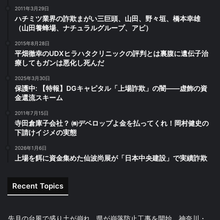
2011年3月29日
ハチミツ業界の詐欺まがい三巨頭、山田、野々垣、橋本幸雄
（山田養蜂場、ナチュラルグループ、アピ）
2015年8月28日
平畑徹幸のUDXヒラハタクリニックの評判とは裏腹に遺伝子治
療してもガンは悪化し死んだ
2025年3月30日
保護中: 【特報】DGキャピタル「上場詐欺」の闇――虚飾の資
金還流スキーム
2011年7月15日
寺田倉庫子会社？ ㈱デベロップよ金を払ってくれ！岡村健史の
下請けイジメの実態
2026年1月6日
上場を餌に資金集めた仙波尚展が「日本中央建設」で実績詐欺
Recent Topics
先月の台風で盛り土が崩れ…県が崩落防止工事を開始 神奈川・