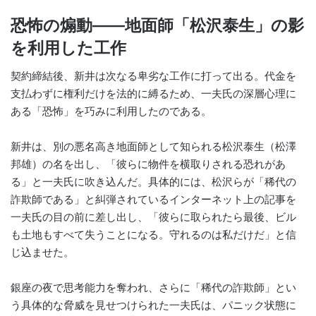
恐怖の煽動――地面師「松沢泰生」の影
を利用した工作
契約締結後、新井は次なる卑劣な工作に打って出る。代金を
支払わずに権利だけを法的に縛るため、一夫氏の深層心理に
ある「恐怖」を巧みに利用したのである。
新井は、別の悪名高き地面師として知られる松沢泰生（松澤
邦雄）の名を出し、「彼らに物件を横取りされる恐れがあ
る」と一夫氏に吹き込んだ。具体的には、松沢らが「稀代の
詐欺師である」と糾弾されているインターネット上の記事を
一夫氏の目の前に差し出し、「彼らに取られたら最後、ビル
も土地もすべて失うことになる。守れるのは私だけだ」と信
じ込ませた。
銀座の夜で思考能力を奪われ、さらに「稀代の詐欺師」とい
う具体的な脅威を見せつけられた一夫氏は、パニック状態に