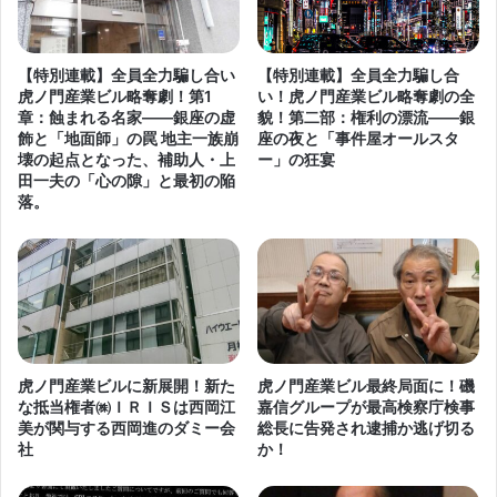
【特別連載】全員全力騙し合い
【特別連載】全員全力騙し合
虎ノ門産業ビル略奪劇！第1
い！虎ノ門産業ビル略奪劇の全
章：蝕まれる名家――銀座の虚
貌！第二部：権利の漂流――銀
飾と「地面師」の罠 地主一族崩
座の夜と「事件屋オールスタ
壊の起点となった、補助人・上
ー」の狂宴
田一夫の「心の隙」と最初の陥
落。
虎ノ門産業ビルに新展開！新た
虎ノ門産業ビル最終局面に！磯
な抵当権者㈱ＩＲＩＳは西岡江
嘉信グループが最高検察庁検事
美が関与する西岡進のダミー会
総長に告発され逮捕か逃げ切る
社
か！