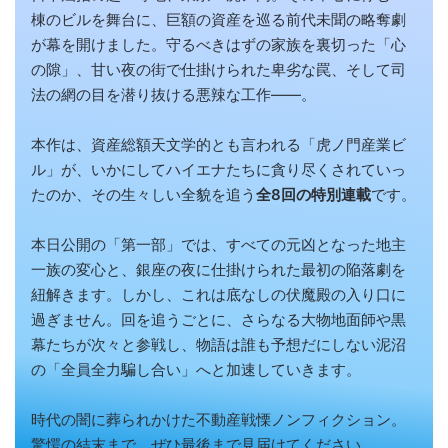
棟のビルを舞台に、巨額の資産を巡る前代未聞の略奪劇
が幕を開けました。守るべきはずの家族を裏切った「心
の隙」、甘い夜の街で仕掛けられた卑劣な罠、そして司
法の網の目を潜り抜ける悪辣な工作――。
本作は、資産総額天文学的とも言われる「虎ノ門産業ビ
ル」が、いかにしてハイエナたちに貪り尽くされていっ
たのか、その生々しい全貌を追う
全8回の特別連載
です。
本日公開の「第一部」では、すべての元凶となった地主
一族の変心と、銀座の夜に仕掛けられた最初の陥落劇を
紐解きます。しかし、これは底なしの伏魔殿の入り口に
過ぎません。回を追うごとに、さらなる大物地面師や黒
幕たちが次々と参戦し、物語は誰も予想だにしない泥沼
の「全員全力騙し合い」へと加速していきます。
時代の闇に葬られかけた不動産戦慄ノンフィクション。
驚愕の結末まで、ぜひ最後まで見届けてください。