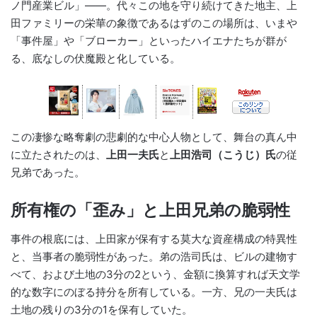
ノ門産業ビル」――。代々この地を守り続けてきた地主、上
田ファミリーの栄華の象徴であるはずのこの場所は、いまや
「事件屋」や「ブローカー」といったハイエナたちが群が
る、底なしの伏魔殿と化している。
この凄惨な略奪劇の悲劇的な中心人物として、舞台の真ん中
に立たされたのは、
上田一夫氏
と
上田浩司（こうじ）氏
の従
兄弟であった。
所有権の「歪み」と上田兄弟の脆弱性
事件の根底には、上田家が保有する莫大な資産構成の特異性
と、当事者の脆弱性があった。弟の浩司氏は、ビルの建物す
べて、および土地の3分の2という、金額に換算すれば天文学
的な数字にのぼる持分を所有している。一方、兄の一夫氏は
土地の残りの3分の1を保有していた。