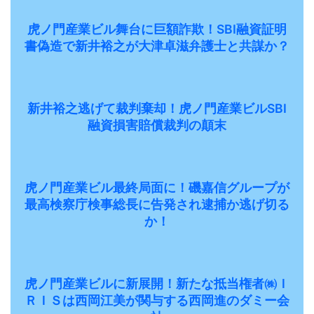
虎ノ門産業ビル舞台に巨額詐欺！SBI融資証明
書偽造で新井裕之が大津卓滋弁護士と共謀か？
新井裕之逃げて裁判棄却！虎ノ門産業ビルSBI
融資損害賠償裁判の顛末
虎ノ門産業ビル最終局面に！磯嘉信グループが
最高検察庁検事総長に告発され逮捕か逃げ切る
か！
虎ノ門産業ビルに新展開！新たな抵当権者㈱Ｉ
ＲＩＳは西岡江美が関与する西岡進のダミー会