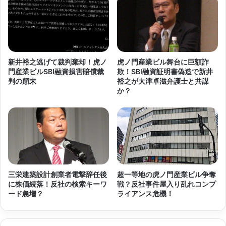
新井裕之逃げて裁判棄却！虎ノ
虎ノ門産業ビル舞台に巨額詐
門産業ビルSBI融資損害賠償裁
欺！SBI融資証明書偽造で新井
判の顛末
裕之が大津卓滋弁護士と共謀
か？
三栄建築設計創業者電撃辞任後
超一等地の虎ノ門産業ビル争奪
に株価続落！反社の検索キーワ
戦？反社事件屋入り乱れコンプ
ード急増？
ライアンス危機！