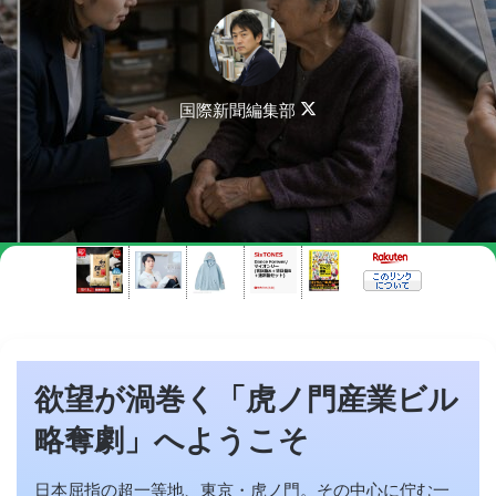
Follow
国際新聞編集部
on
X
欲望が渦巻く「虎ノ門産業ビル
略奪劇」へようこそ
日本屈指の超一等地、東京・虎ノ門。その中心に佇む一