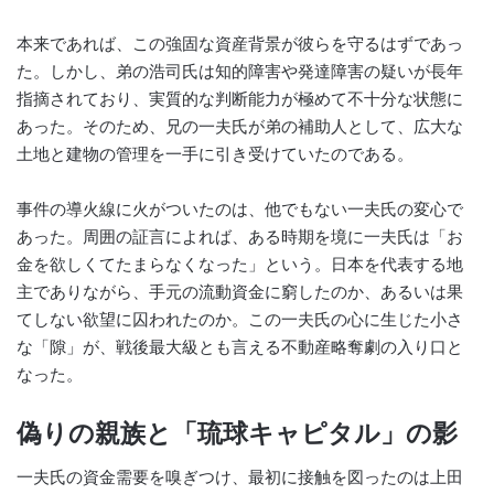
本来であれば、この強固な資産背景が彼らを守るはずであっ
た。しかし、弟の浩司氏は知的障害や発達障害の疑いが長年
指摘されており、実質的な判断能力が極めて不十分な状態に
あった。そのため、兄の一夫氏が弟の補助人として、広大な
土地と建物の管理を一手に引き受けていたのである。
事件の導火線に火がついたのは、他でもない一夫氏の変心で
あった。周囲の証言によれば、ある時期を境に一夫氏は「お
金を欲しくてたまらなくなった」という。日本を代表する地
主でありながら、手元の流動資金に窮したのか、あるいは果
てしない欲望に囚われたのか。この一夫氏の心に生じた小さ
な「隙」が、戦後最大級とも言える不動産略奪劇の入り口と
なった。
偽りの親族と「琉球キャピタル」の影
一夫氏の資金需要を嗅ぎつけ、最初に接触を図ったのは上田