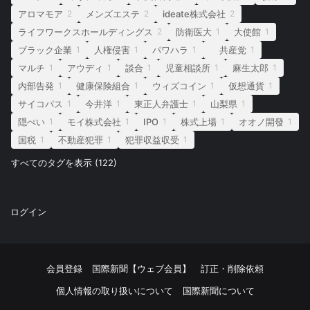
アロマモア
メンズエステ
ideate株式会社
2
2
2
ライフワークスホールディングス
防衛医大
大使館
2
1
1
ブラック企業
人権侵害
パワハラ
共産党
1
1
1
1
マルチ
アウディ
談合
児童相談所
麻生太郎
1
1
1
1
1
内部告発
健康保険組合
ウィズコイン
仮想通貨
1
1
1
1
サイコパス
今井洋
東正人弁護士
山梨県
1
1
1
1
隠ぺい
モイ株式会社
IPO
株式上場
オオノ開發
1
1
1
1
1
国税
不動産犯罪
犯罪収益収受
1
1
1
すべてのタグを表示 (122)
ログイン
会員登録
国際新聞【ウェブ会員】
訂正・削除依頼
個人情報の取り扱いについて
国際新聞について