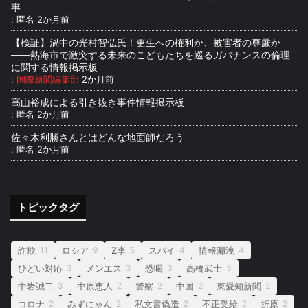
事
:
匿名
2か月前
【検証】渦中の光村智弘氏！更生への権利か、被害者の尊厳か
――熱海市で激突する未来のこどもたちを巡るガバナンスの倫理
に関する情報掲示板
:
国際新聞編集部
2か月前
高山裕成による引き抜き事件情報掲示板
:
匿名
2か月前
佐々木利勝さんとはどんな地面師だろう
:
匿名
2か月前
トピックタグ
詐欺
ロシア
Z李
スパイ
情報漏洩
11
9
5
4
4
ひどい対応
メンエス
恐喝
高橋武士
3
3
3
3
中岩誠二
中原恵人
警察
中国
東愛知新聞
3
2
2
2
2
コロナ
みずにゃん
私文書偽造
不正受給
折原
2
2
2
2
2