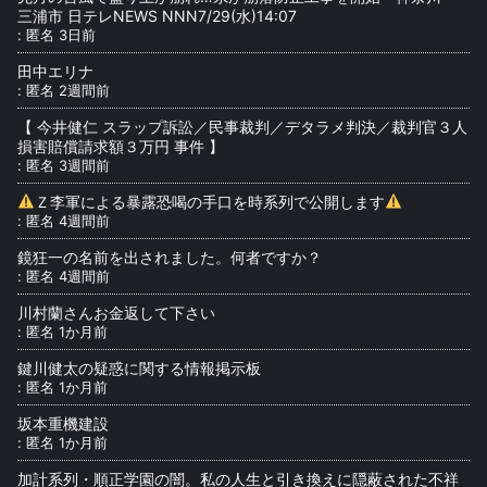
三浦市 日テレNEWS NNN7/29(水)14:07
:
匿名
3日前
田中エリナ
:
匿名
2週間前
【 今井健仁 スラップ訴訟／民事裁判／デタラメ判決／裁判官３人
損害賠償請求額３万円 事件 】
:
匿名
3週間前
Ｚ李軍による暴露恐喝の手口を時系列で公開します
:
匿名
4週間前
鏡狂一の名前を出されました。何者ですか？
:
匿名
4週間前
川村蘭さんお金返して下さい
:
匿名
1か月前
鍵川健太の疑惑に関する情報掲示板
:
匿名
1か月前
坂本重機建設
:
匿名
1か月前
加計系列・順正学園の闇。私の人生と引き換えに隠蔽された不祥