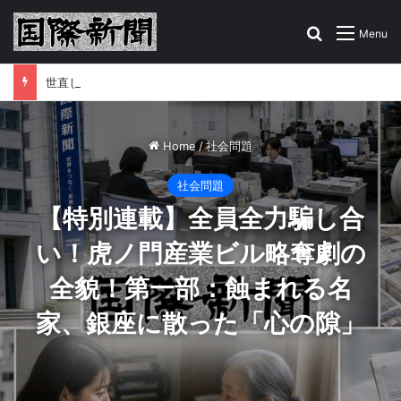
Search for
Menu
世直し掲示板はこちら！あなたの告発、情報をお寄せください
Home
/
社会問題
社会問題
【特別連載】全員全力騙し合
い！虎ノ門産業ビル略奪劇の
全貌！第一部：蝕まれる名
家、銀座に散った「心の隙」