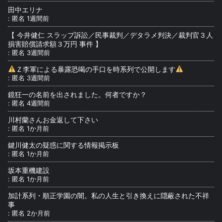
田中エリナ
:
匿名
1週間前
【 今井健仁 スラップ訴訟／民事裁判／デタラメ判決／裁判官３人
損害賠償請求額３万円 事件 】
:
匿名
3週間前
Ｚ李軍による暴露恐喝の手口を時系列で公開します
:
匿名
3週間前
鏡狂一の名前を出されました。何者ですか？
:
匿名
4週間前
川村蘭さんお金返して下さい
:
匿名
1か月前
鍵川健太の疑惑に関する情報掲示板
:
匿名
1か月前
坂本重機建設
:
匿名
1か月前
加計系列・順正学園の闇。私の人生と引き換えに隠蔽された不祥
事
:
匿名
2か月前