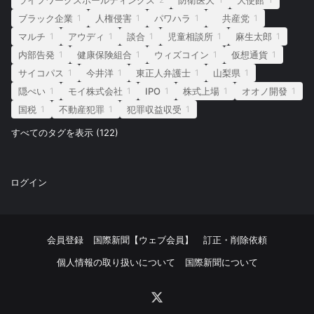
ブラック企業
人権侵害
パワハラ
共産党
1
1
1
1
マルチ
アウディ
談合
児童相談所
麻生太郎
1
1
1
1
1
内部告発
健康保険組合
ウィズコイン
仮想通貨
1
1
1
1
サイコパス
今井洋
東正人弁護士
山梨県
1
1
1
1
隠ぺい
モイ株式会社
IPO
株式上場
オオノ開發
1
1
1
1
1
国税
不動産犯罪
犯罪収益収受
1
1
1
すべてのタグを表示 (122)
ログイン
会員登録
国際新聞【ウェブ会員】
訂正・削除依頼
個人情報の取り扱いについて
国際新聞について
X