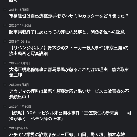
2013年5月5日
市橋達也は自己流整形手術でハサミやカッターをどう使った？
2026年4月20日
記事掲載終了にあたっての弊社の見解と、関係各位への謝意
2013年10月8日
【リベンジポルノ】鈴木沙彩ストーカー殺人事件(東京三鷹)の
流出動画と写真詳細
2012年11月1日
大澤正明絶倫知事に群馬県民が怒るこれだけの理由 総力取材
第二弾
2014年9月4日
アウディの評判は最悪？顧客対応と酷いサービスに被害者の不
満続出中！
2026年4月30日
【続報】DGキャピタル未公開株事件！三笠崇仁の断末魔――司
法が暴く「ペテン師の正体」
2011年3月29日
ハチミツ業界の詐欺まがい三巨頭、山田、野々垣、橋本幸雄