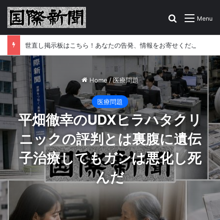
Search for
Menu
世直し掲示板はこちら！あなたの告発、情報をお寄せください
Home
/
医療問題
医療問題
平畑徹幸のUDXヒラハタクリ
ニックの評判とは裏腹に遺伝
子治療してもガンは悪化し死
んだ