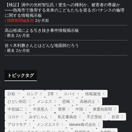
【検証】渦中の光村智弘氏！更生への権利か、被害者の尊厳か
――熱海市で激突する未来のこどもたちを巡るガバナンスの倫理
に関する情報掲示板
:
国際新聞編集部
2か月前
高山裕成による引き抜き事件情報掲示板
:
匿名
2か月前
佐々木利勝さんとはどんな地面師だろう
:
匿名
2か月前
トピックタグ
詐欺
ロシア
Z李
スパイ
情報漏洩
11
9
5
4
4
ひどい対応
メンエス
恐喝
高橋武士
3
3
3
3
中岩誠二
中原恵人
警察
中国
東愛知新聞
3
2
2
2
2
コロナ
みずにゃん
私文書偽造
不正受給
折原
2
2
2
2
2
アロマモア
メンズエステ
ideate株式会社
2
2
2
ライフワークスホールディングス
防衛医大
大使館
2
1
1