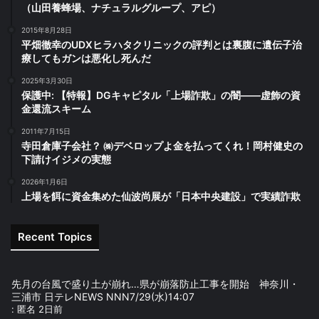
（山田養蜂場、ナチュラルグループ、アピ）
2015年8月28日
平畑徹幸のUDXヒラハタクリニックの評判とは裏腹に遺伝子治
療してもガンは悪化し死んだ
2025年3月30日
保護中: 【特報】DGキャピタル「上場詐欺」の闇――虚飾の資
金還流スキーム
2011年7月15日
寺田倉庫子会社？ ㈱デベロップよ金を払ってくれ！岡村健史の
下請けイジメの実態
2026年1月6日
上場を餌に資金集めた仙波尚展が「日本中央建設」で実績詐欺
Recent Topics
先月の台風で盛り土が崩れ…県が崩落防止工事を開始 神奈川・
三浦市 日テレNEWS NNN7/29(水)14:07
:
匿名
2日前