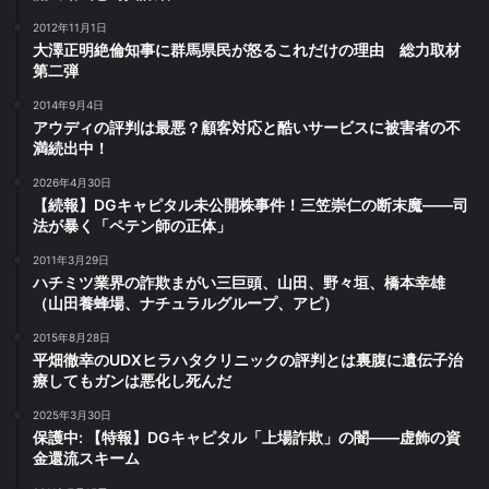
2012年11月1日
大澤正明絶倫知事に群馬県民が怒るこれだけの理由 総力取材
第二弾
2014年9月4日
アウディの評判は最悪？顧客対応と酷いサービスに被害者の不
満続出中！
2026年4月30日
【続報】DGキャピタル未公開株事件！三笠崇仁の断末魔――司
法が暴く「ペテン師の正体」
2011年3月29日
ハチミツ業界の詐欺まがい三巨頭、山田、野々垣、橋本幸雄
（山田養蜂場、ナチュラルグループ、アピ）
2015年8月28日
平畑徹幸のUDXヒラハタクリニックの評判とは裏腹に遺伝子治
療してもガンは悪化し死んだ
2025年3月30日
保護中: 【特報】DGキャピタル「上場詐欺」の闇――虚飾の資
金還流スキーム