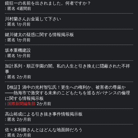
鏡狂一の名前を出されました。何者ですか？
:
匿名
4週間前
川村蘭さんお金返して下さい
:
匿名
1か月前
鍵川健太の疑惑に関する情報掲示板
:
匿名
1か月前
坂本重機建設
:
匿名
1か月前
加計系列・順正学園の闇。私の人生と引き換えに隠蔽された不祥
事
:
匿名
2か月前
【検証】渦中の光村智弘氏！更生への権利か、被害者の尊厳か
――熱海市で激突する未来のこどもたちを巡るガバナンスの倫理
に関する情報掲示板
:
国際新聞編集部
2か月前
高山裕成による引き抜き事件情報掲示板
:
匿名
2か月前
佐々木利勝さんとはどんな地面師だろう
:
匿名
2か月前