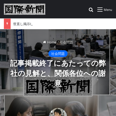
Search for
Menu
世直し掲示板はこちら！あなたの告発、情報をお寄せください
Home
/
社会問題
社会問題
記事掲載終了にあたっての弊
社の見解と、関係各位への謝
意