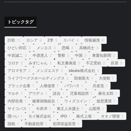
トピックタグ
詐欺
ロシア
Z李
スパイ
情報漏洩
11
9
5
4
4
ひどい対応
メンエス
恐喝
高橋武士
3
3
3
3
中岩誠二
中原恵人
警察
中国
東愛知新聞
3
2
2
2
2
コロナ
みずにゃん
私文書偽造
不正受給
折原
2
2
2
2
2
アロマモア
メンズエステ
ideate株式会社
2
2
2
ライフワークスホールディングス
防衛医大
大使館
2
1
1
ブラック企業
人権侵害
パワハラ
共産党
1
1
1
1
マルチ
アウディ
談合
児童相談所
麻生太郎
1
1
1
1
1
内部告発
健康保険組合
ウィズコイン
仮想通貨
1
1
1
1
サイコパス
今井洋
東正人弁護士
山梨県
1
1
1
1
隠ぺい
モイ株式会社
IPO
株式上場
オオノ開發
1
1
1
1
1
国税
不動産犯罪
犯罪収益収受
1
1
1