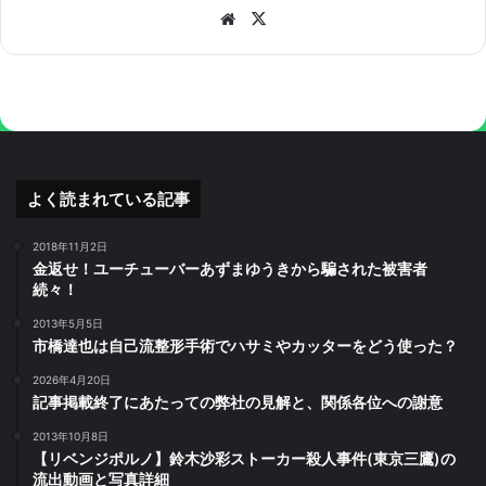
Website
X
よく読まれている記事
2018年11月2日
金返せ！ユーチューバーあずまゆうきから騙された被害者
続々！
2013年5月5日
市橋達也は自己流整形手術でハサミやカッターをどう使った？
2026年4月20日
記事掲載終了にあたっての弊社の見解と、関係各位への謝意
2013年10月8日
【リベンジポルノ】鈴木沙彩ストーカー殺人事件(東京三鷹)の
流出動画と写真詳細