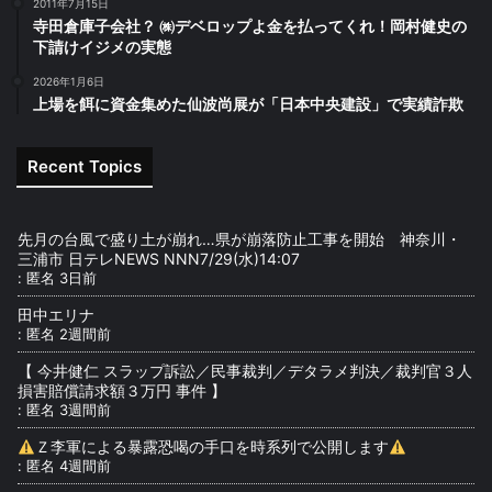
2011年7月15日
寺田倉庫子会社？ ㈱デベロップよ金を払ってくれ！岡村健史の
下請けイジメの実態
2026年1月6日
上場を餌に資金集めた仙波尚展が「日本中央建設」で実績詐欺
Recent Topics
先月の台風で盛り土が崩れ…県が崩落防止工事を開始 神奈川・
三浦市 日テレNEWS NNN7/29(水)14:07
:
匿名
3日前
田中エリナ
:
匿名
2週間前
【 今井健仁 スラップ訴訟／民事裁判／デタラメ判決／裁判官３人
損害賠償請求額３万円 事件 】
:
匿名
3週間前
Ｚ李軍による暴露恐喝の手口を時系列で公開します
:
匿名
4週間前