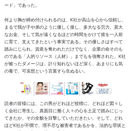
ード」であった。
何より胸が締め付けられるのは、K社が高山を心から信頼し、
まるで我が子や弟のように優しく接し、多大なる労力、莫大
なお金、そして気が遠くなるほどの時間をかけて彼を一人前
に育て、支えてきたという事実である。その優しさはすべて
踏みにじられ、資産を奪われただけでなく、企業の命そのも
のである「人的リソース（人材）」までもを強奪された。K社
が被ったダメージは、計り知れないほど深く、あまりにも気
の毒で、可哀想という言葉すら生ぬるい。
読者の皆様には、この男がどれほど狡猾に、どれほど図々し
く会社に寄生し、真面目に働く人々の心を土足で踏みにじっ
てきたか、その全貌を目撃していただきたい。そして、どれ
ほどK社が不憫で、理不尽な被害者であるかを、法的な罪状と