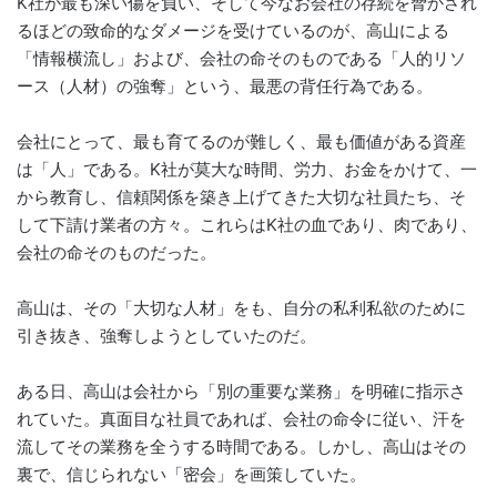
K社が最も深い傷を負い、そして今なお会社の存続を脅かされ
るほどの致命的なダメージを受けているのが、高山による
「情報横流し」および、会社の命そのものである「人的リソ
ース（人材）の強奪」という、最悪の背任行為である。
会社にとって、最も育てるのが難しく、最も価値がある資産
は「人」である。K社が莫大な時間、労力、お金をかけて、一
から教育し、信頼関係を築き上げてきた大切な社員たち、そ
して下請け業者の方々。これらはK社の血であり、肉であり、
会社の命そのものだった。
高山は、その「大切な人材」をも、自分の私利私欲のために
引き抜き、強奪しようとしていたのだ。
ある日、高山は会社から「別の重要な業務」を明確に指示さ
れていた。真面目な社員であれば、会社の命令に従い、汗を
流してその業務を全うする時間である。しかし、高山はその
裏で、信じられない「密会」を画策していた。