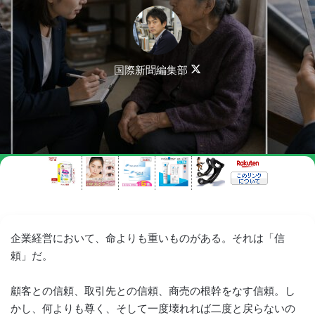
Follow
国際新聞編集部
on
X
企業経営において、命よりも重いものがある。それは「信
頼」だ。
顧客との信頼、取引先との信頼、商売の根幹をなす信頼。し
かし、何よりも尊く、そして一度壊れれば二度と戻らないの