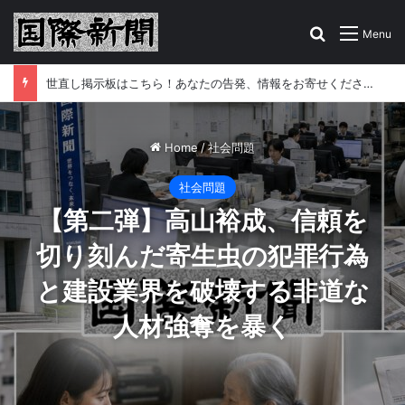
Search for
Menu
世直し掲示板はこちら！あなたの告発、情報をお寄せください
Home
/
社会問題
社会問題
【第二弾】高山裕成、信頼を
切り刻んだ寄生虫の犯罪行為
と建設業界を破壊する非道な
人材強奪を暴く