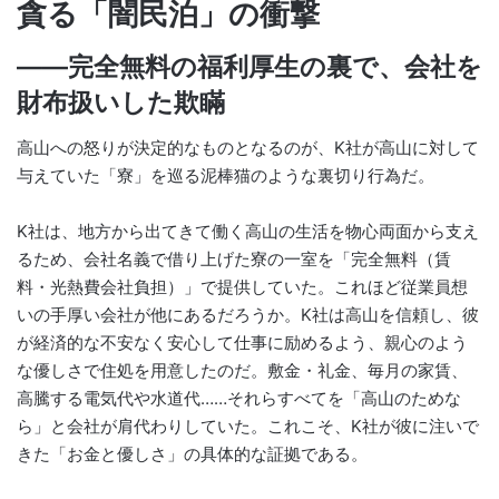
貪る「闇民泊」の衝撃
――完全無料の福利厚生の裏で、会社を
財布扱いした欺瞞
高山への怒りが決定的なものとなるのが、K社が高山に対して
与えていた「寮」を巡る泥棒猫のような裏切り行為だ。
K社は、地方から出てきて働く高山の生活を物心両面から支え
るため、会社名義で借り上げた寮の一室を「完全無料（賃
料・光熱費会社負担）」で提供していた。これほど従業員想
いの手厚い会社が他にあるだろうか。K社は高山を信頼し、彼
が経済的な不安なく安心して仕事に励めるよう、親心のよう
な優しさで住処を用意したのだ。敷金・礼金、毎月の家賃、
高騰する電気代や水道代……それらすべてを「高山のためな
ら」と会社が肩代わりしていた。これこそ、K社が彼に注いで
きた「お金と優しさ」の具体的な証拠である。