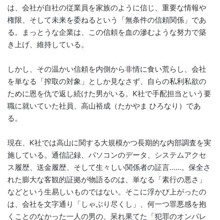
は、会社が自社の従業員を家族のように信じ、重要な情報や
権限、そして未来を委ねるという「無条件の信頼関係」であ
る。まっとうな企業は、この信頼を血の滲むような努力で築
き上げ、維持している。
しかし、その温かい信頼を内側から非情に食い荒らし、会社
を単なる「搾取の対象」としか見なさず、自らの私利私欲の
ために恩を仇で返し続けた男がいる。K社で手配担当という要
職に就いていた社員、高山裕成（たかやま ひろなり）であ
る。
現在、K社では高山に関する大規模かつ長期的な内部調査を実
施している。通信記録、パソコンのデータ、システムアクセ
ス履歴、送金履歴、そして生々しい関係者の証言……。保全さ
れた膨大な客観的証拠が物語るのは、単なる「素行の悪さ」
などという生易しいものではない。そこに浮かび上がったの
は、会社を文字通り「しゃぶり尽くし」、何一つ罪悪感を抱
くことのなかった一人の男の、呆れ果てた「犯罪のオンパレ