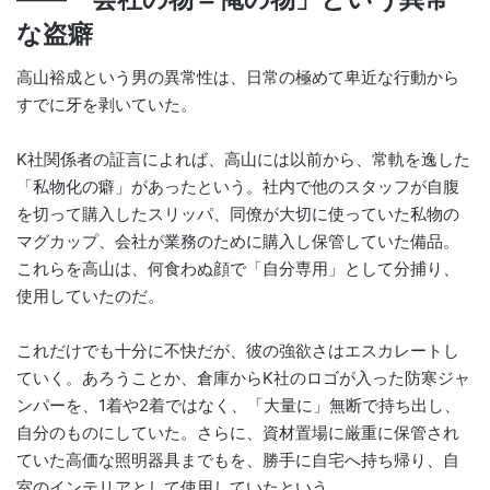
な盗癖
高山裕成という男の異常性は、日常の極めて卑近な行動から
すでに牙を剥いていた。
K社関係者の証言によれば、高山には以前から、常軌を逸した
「私物化の癖」があったという。社内で他のスタッフが自腹
を切って購入したスリッパ、同僚が大切に使っていた私物の
マグカップ、会社が業務のために購入し保管していた備品。
これらを高山は、何食わぬ顔で「自分専用」として分捕り、
使用していたのだ。
これだけでも十分に不快だが、彼の強欲さはエスカレートし
ていく。あろうことか、倉庫からK社のロゴが入った防寒ジャ
ンパーを、1着や2着ではなく、「大量に」無断で持ち出し、
自分のものにしていた。さらに、資材置場に厳重に保管され
ていた高価な照明器具までもを、勝手に自宅へ持ち帰り、自
室のインテリアとして使用していたという。