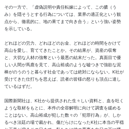
その一方で、「虚偽説明や責任転嫁によって、この膿（う
み）を隠そうとする行為については、業界の適正化という観
点から、徹底的に、地の果てまで向き合う」という強い姿勢
を示している。
どれほどの労力、どれほどのお金、どれほどの時間をかけて
高山を愛し、育ててきたことか。その結果が、資産の収奪
と、大切な人材の強奪という最悪の結末だった。真面目で優
しい人間が馬鹿を見て、高山裕成のような嘘つきで強欲な泥
棒がのうのうと暮らす社会であっては絶対にならない。K社が
受けてきた仕打ちを思えば、読者の皆様の怒りも頂点に達し
ているはずだ。
国際新聞社は、K社から提供された生々しい資料と、血を吐く
ような取材をもとに、本件の全容解明に向けて調査を緩める
ことはない。高山裕成が犯した数々の「犯罪行為」が、しか
るべき法廷の場で裁かれ、傷だらけになったK社に本当の平穏