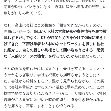
倒なことになっている」という言葉の裏には、自分の数々の
悪事がK社にバレそうになり、必死に保身へ走る彼の見苦しい
焦りがにじみ出ている。
なぜ、高山は会社にこの接触を「報告できなかった」のか。
理由はただ一つ。
高山が、K社の営業秘密や案件情報を裏で横
流しするだけでなく、K社が時間と労力をかけて強固に築き上
げてきた「下請け業者や人材のネットワーク」を勝手に他社
に紹介し、自らの新しい利権として囲い込もうとする、悪質
な「人的リソースの強奪」を行っていたから
に他ならない。
会社の資産を盗むだけに留まらず、会社を支える「人」とい
う土台をもぎ取り、会社を根底から崩壊させようとしたの
だ。会社から給料をもらい、温かく見守られながら、その裏
では会社を骨抜きにするスパイ活動に手を染めていた。この
執拗で冷酷な裏切りによるダメージは、計り知れない。K社経
営陣がこの事実に気づいた時の絶望と、胸を引き裂かれるよ
うな痛みは、言葉にすることすら憚られる。