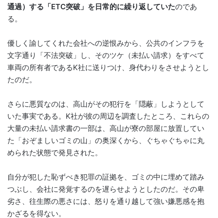
通過）する「ETC突破」を日常的に繰り返していた
のであ
る。
優しく諭してくれた会社への逆恨みから、公共のインフラを
文字通り「不法突破」し、そのツケ（未払い請求）をすべて
車両の所有者であるK社に送りつけ、身代わりをさせようとし
たのだ。
さらに悪質なのは、高山がその犯行を「隠蔽」しようとして
いた事実である。K社が彼の周辺を調査したところ、これらの
大量の未払い請求書の一部は、高山が寮の部屋に放置してい
た「おぞましいゴミの山」の奥深くから、ぐちゃぐちゃに丸
められた状態で発見された。
自分が犯した恥ずべき犯罪の証拠を、ゴミの中に埋めて踏み
つぶし、会社に発覚するのを遅らせようとしたのだ。その卑
劣さ、往生際の悪さには、怒りを通り越して強い嫌悪感を抱
かざるを得ない。