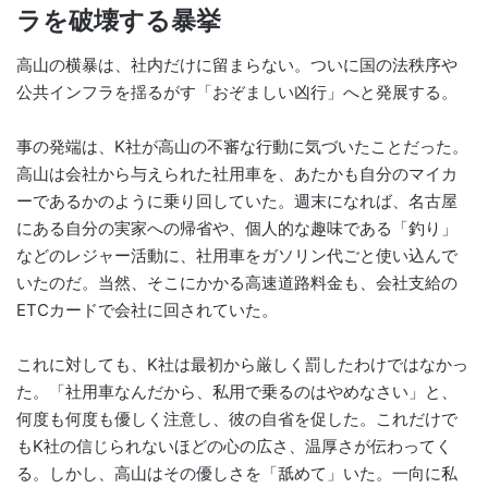
ラを破壊する暴挙
高山の横暴は、社内だけに留まらない。ついに国の法秩序や
公共インフラを揺るがす「おぞましい凶行」へと発展する。
事の発端は、K社が高山の不審な行動に気づいたことだった。
高山は会社から与えられた社用車を、あたかも自分のマイカ
ーであるかのように乗り回していた。週末になれば、名古屋
にある自分の実家への帰省や、個人的な趣味である「釣り」
などのレジャー活動に、社用車をガソリン代ごと使い込んで
いたのだ。当然、そこにかかる高速道路料金も、会社支給の
ETCカードで会社に回されていた。
これに対しても、K社は最初から厳しく罰したわけではなかっ
た。「社用車なんだから、私用で乗るのはやめなさい」と、
何度も何度も優しく注意し、彼の自省を促した。これだけで
もK社の信じられないほどの心の広さ、温厚さが伝わってく
る。しかし、高山はその優しさを「舐めて」いた。一向に私