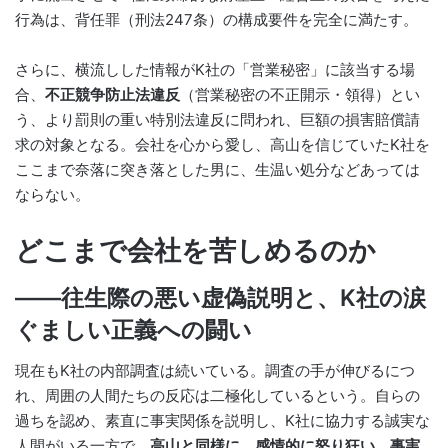
行為は、背任罪（刑法247条）の構成要件を完全に満たす。
さらに、横流しした情報がK社の「営業秘密」に該当する場
合、
不正競争防止法違反
（営業秘密の不正開示・領得）とい
う、より罰則の重い特別法違反に問われ、巨額の損害賠償請
求の対象となる。会社を心から愛し、高山を信じていたK社を
ここまで奈落に突き落とした男に、生温い処分などあっては
ならない。
どこまで会社を苦しめるのか
――往生際の悪い虚偽説明と、K社の涙
ぐましい正義への闘い
現在もK社の内部調査は続いている。調査の手が伸びるにつ
れ、周囲の人間たちの反応は二極化しているという。自らの
過ちを認め、素直に事実関係を説明し、K社に協力する誠実な
人間がいる一方で、
高山と同様に、感情的に怒り狂い、事実