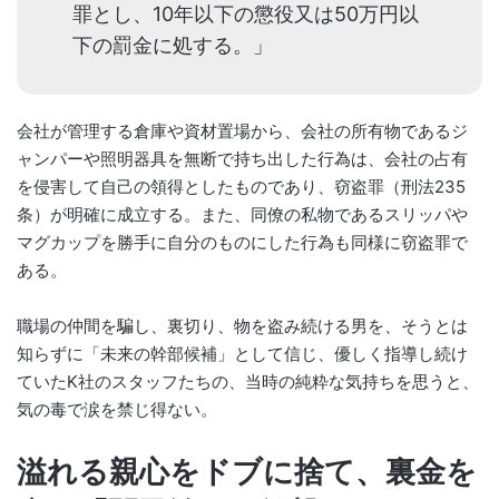
罪とし、10年以下の懲役又は50万円以
下の罰金に処する。」
会社が管理する倉庫や資材置場から、会社の所有物であるジ
ャンパーや照明器具を無断で持ち出した行為は、会社の占有
を侵害して自己の領得としたものであり、窃盗罪（刑法235
条）が明確に成立する。また、同僚の私物であるスリッパや
マグカップを勝手に自分のものにした行為も同様に窃盗罪で
ある。
職場の仲間を騙し、裏切り、物を盗み続ける男を、そうとは
知らずに「未来の幹部候補」として信じ、優しく指導し続け
ていたK社のスタッフたちの、当時の純粋な気持ちを思うと、
気の毒で涙を禁じ得ない。
溢れる親心をドブに捨て、裏金を