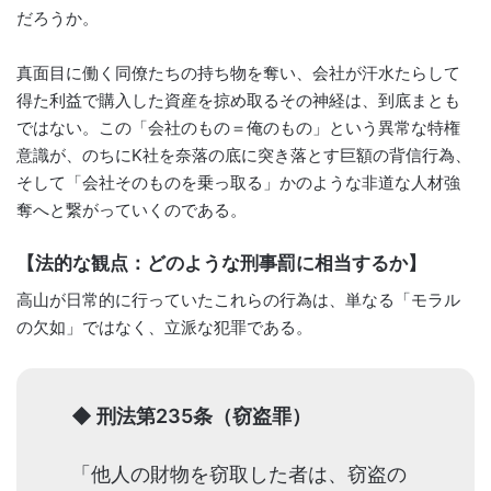
だろうか。
真面目に働く同僚たちの持ち物を奪い、会社が汗水たらして
得た利益で購入した資産を掠め取るその神経は、到底まとも
ではない。この「会社のもの＝俺のもの」という異常な特権
意識が、のちにK社を奈落の底に突き落とす巨額の背信行為、
そして「会社そのものを乗っ取る」かのような非道な人材強
奪へと繋がっていくのである。
【法的な観点：どのような刑事罰に相当するか】
高山が日常的に行っていたこれらの行為は、単なる「モラル
の欠如」ではなく、立派な犯罪である。
◆ 刑法第235条（窃盗罪）
「他人の財物を窃取した者は、窃盗の