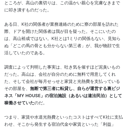
ところが、高山の裏切りは、この温かい親心を完膚なきまで
に叩き潰すものだった。
ある日、K社の関係者が業務連絡のために寮の部屋を訪れた
際、ドアを開けた関係者は我が目を疑った。そこにいたの
は、高山裕成ではない。K社とは1ミリの関係もない、見知ら
ぬ「どこの馬の骨とも分からない第三者」が、我が物顔で生
活していたのである。
調査によって判明した事実は、吐き気を催すほど泥臭いもの
だった。高山は、会社が自分のために無料で用意してくれ
た、そして会社が毎月せっせと家賃と光熱費を支払っている
その部屋を、
無断で第三者に転貸し、自らが運営する裏ビジ
ネス「MY HOUSE」の宿泊施設（あるいは違法民泊）として
稼働させていた
のだ。
つまり、家賃や水道光熱費といったコストはすべてK社に支払
わせ、そこから発生する宿泊代金や家賃といった「利益」