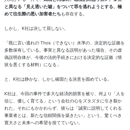
と異なる「見え透いた嘘」をついて罪を逃れようとする、極
めて往生際の悪い加害者たち
も存在する。
しかし、K社は決して屈しない。
「既に言い逃れの Thos（できない）水準の、決定的な証拠を
多数保有している。事実と異なる説明があった場合、その虚
偽説明自体が、今後の法的手続きにおける決定的な証拠（情
状を悪くする材料）になる」
と、K社は静かな、しかし確固たる決意を固めている。
K社は、今回の事件で多大な経済的損害を被り、何より「人を
信じ、優しく育てる」という会社の心をズタズタに引き裂か
れた。それにもかかわらず、彼らは「誠実に説明してくれる
事業者とは、新たな信頼関係を築きたい」という、驚くべき
寛大さと未来への希望を捨てていない。