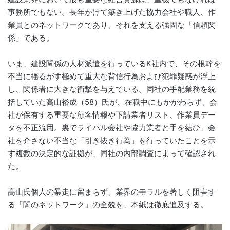
事務所でもない。長年かけて築き上げた協力会社や職人、作
業員とのネットワークであり、それを支える強固な「信頼関
係」である。
いま、建設関係の人材派遣を行っているK社内で、その根幹を
不当に揺るがす極めて重大な背信行為および犯罪疑惑が浮上
し、関係者に大きな衝撃を与えている。同社の手配業務を統
括していた高山裕成（58）氏が、在職中にもかかわらず、会
社が保有する重要な顧客情報や下請業者リスト、作業員デー
タを不正流用。裏でライバル会社や協力業者と手を結び、会
社を介さない不当な「引き抜き行為」を行っていたことを示
す複数の決定的な証拠が、同社の内部調査によって確認され
た。
高山氏個人の暴走に留まらず、業界のモラルを著しく阻害す
る「闇のネットワーク」の全貌を、本紙は徹底追及する。