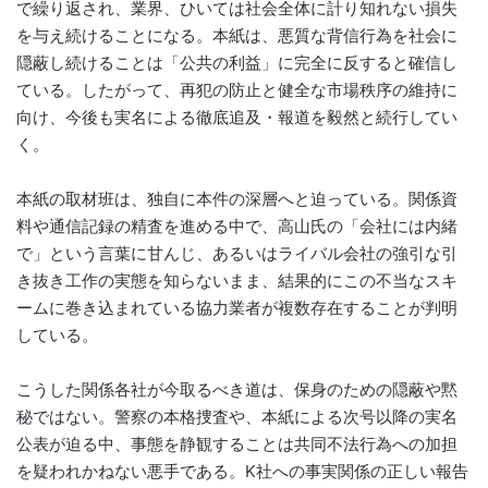
で繰り返され、業界、ひいては社会全体に計り知れない損失
を与え続けることになる。本紙は、悪質な背信行為を社会に
隠蔽し続けることは「公共の利益」に完全に反すると確信し
ている。したがって、再犯の防止と健全な市場秩序の維持に
向け、今後も実名による徹底追及・報道を毅然と続行してい
く。
本紙の取材班は、独自に本件の深層へと迫っている。関係資
料や通信記録の精査を進める中で、高山氏の「会社には内緒
で」という言葉に甘んじ、あるいはライバル会社の強引な引
き抜き工作の実態を知らないまま、結果的にこの不当なスキ
ームに巻き込まれている協力業者が複数存在することが判明
している。
こうした関係各社が今取るべき道は、保身のための隠蔽や黙
秘ではない。警察の本格捜査や、本紙による次号以降の実名
公表が迫る中、事態を静観することは共同不法行為への加担
を疑われかねない悪手である。K社への事実関係の正しい報告