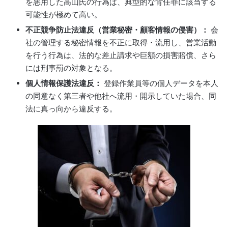
を悪用した高山氏の行為は、典型的な背任罪に該当する
可能性が極めて高い。
不正競争防止法違反（営業秘密・顧客情報の侵害）：
会
社の管理する秘密情報を不正に取得・流用し、営業活動
を行う行為は、法的な差止請求や巨額の損害賠償、さら
には刑事罰の対象となる。
個人情報保護法違反：
登録作業員等の個人データを本人
の同意なく第三者や他社へ流用・開示していた場合、同
法に真っ向から違反する。