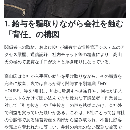
1. 給与を騙取りながら会社を蝕む
「背任」の構図
関係者への取材、およびK社が保有する情報管理システムのア
クセス履歴、通信記録、社内チャット等の精査により、高山
氏の極めて悪質な手口が次々と浮き彫りになっている。
高山氏は会社から手厚い給与を受け取りながら、その職責を
完全に放棄。裏では自らが深く関与する別組織「MY
HOUSE」等を利用し、K社に帰属すべき案件や、同社が多大
なコストをかけて囲い込んできた優秀な下請業者・作業員に
対して「引き抜き」や「中抜き」の声を執拗にかけ、会社外
で利益を貪っていた疑いがある。これは、K社にとっては自社
の心臓部である経営資産を内部から盗み取られ、不当に顧客
や売上を奪われたに等しい、弁解の余地のない深刻な被害で