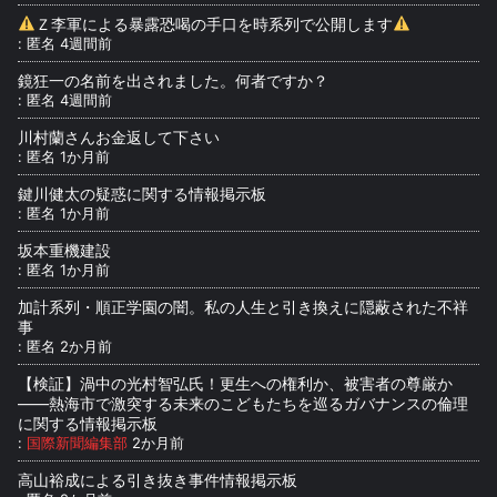
Ｚ李軍による暴露恐喝の手口を時系列で公開します
:
匿名
4週間前
鏡狂一の名前を出されました。何者ですか？
:
匿名
4週間前
川村蘭さんお金返して下さい
:
匿名
1か月前
鍵川健太の疑惑に関する情報掲示板
:
匿名
1か月前
坂本重機建設
:
匿名
1か月前
加計系列・順正学園の闇。私の人生と引き換えに隠蔽された不祥
事
:
匿名
2か月前
【検証】渦中の光村智弘氏！更生への権利か、被害者の尊厳か
――熱海市で激突する未来のこどもたちを巡るガバナンスの倫理
に関する情報掲示板
:
国際新聞編集部
2か月前
高山裕成による引き抜き事件情報掲示板