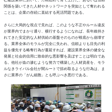
関係を築いてきた人材やネットワークを突如として奪われる
ことは、企業の存続に直結する死活問題である。
さらに大局的な視点で見れば、このような不正やルール違反
が業界内でまかり通り、横行するようになれば、長年維持さ
れてきた安定的な人材供給の基盤そのものが根底から崩壊す
る。業界全体のモラルが完全に失われ、信頼よりも目先の利
益を優先する略奪行為が蔓延すれば、建設業界全体の健全な
発展と社会的信用に致命的な悪影響を及ぼすことは明白であ
る。他社が血の滲むような努力で構築した人材資産を、モラ
ルなきライバル会社が闇ルートで掠め取るような行為は、ま
さに業界の「がん細胞」とも呼ぶべき悪行である。