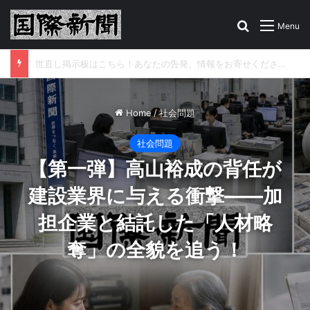
Search for
Menu
世直し掲示板はこちら！あなたの告発、情報をお寄せください
Home
/
社会問題
社会問題
【第一弾】高山裕成の背任が
建設業界に与える衝撃――加
担企業と結託した「人材略
奪」の全貌を追う！