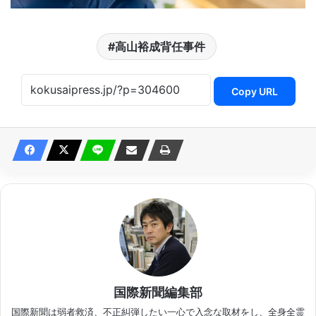
高山裕成背任事件
Copy URL
国際新聞編集部
国際新聞は弱者救済、不正糾弾したい一心で入念な取材をし、全身全霊