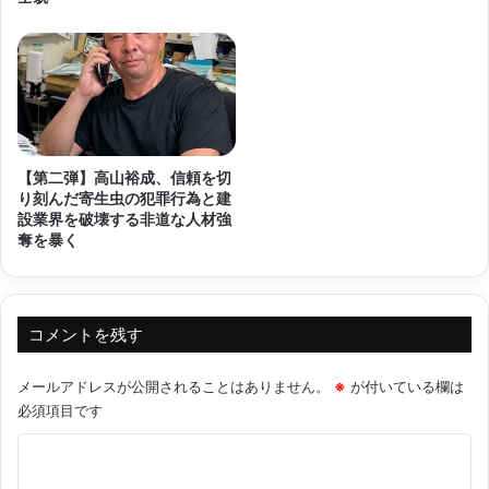
【第二弾】高山裕成、信頼を切
り刻んだ寄生虫の犯罪行為と建
設業界を破壊する非道な人材強
奪を暴く
コメントを残す
メールアドレスが公開されることはありません。
※
が付いている欄は
必須項目です
コ
メ