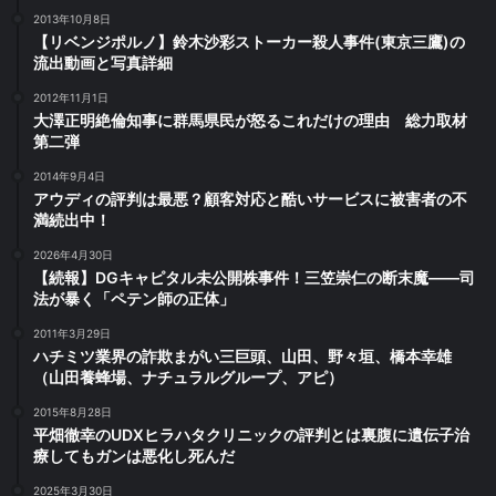
2013年10月8日
【リベンジポルノ】鈴木沙彩ストーカー殺人事件(東京三鷹)の
流出動画と写真詳細
2012年11月1日
大澤正明絶倫知事に群馬県民が怒るこれだけの理由 総力取材
第二弾
2014年9月4日
アウディの評判は最悪？顧客対応と酷いサービスに被害者の不
満続出中！
2026年4月30日
【続報】DGキャピタル未公開株事件！三笠崇仁の断末魔――司
法が暴く「ペテン師の正体」
2011年3月29日
ハチミツ業界の詐欺まがい三巨頭、山田、野々垣、橋本幸雄
（山田養蜂場、ナチュラルグループ、アピ）
2015年8月28日
平畑徹幸のUDXヒラハタクリニックの評判とは裏腹に遺伝子治
療してもガンは悪化し死んだ
2025年3月30日