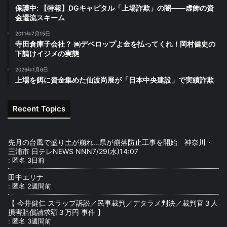
保護中: 【特報】DGキャピタル「上場詐欺」の闇――虚飾の資
金還流スキーム
2011年7月15日
寺田倉庫子会社？ ㈱デベロップよ金を払ってくれ！岡村健史の
下請けイジメの実態
2026年1月6日
上場を餌に資金集めた仙波尚展が「日本中央建設」で実績詐欺
Recent Topics
先月の台風で盛り土が崩れ…県が崩落防止工事を開始 神奈川・
三浦市 日テレNEWS NNN7/29(水)14:07
:
匿名
3日前
田中エリナ
:
匿名
2週間前
【 今井健仁 スラップ訴訟／民事裁判／デタラメ判決／裁判官３人
損害賠償請求額３万円 事件 】
:
匿名
3週間前