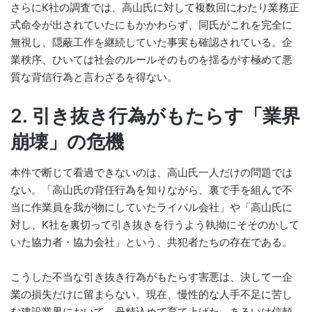
さらにK社の調査では、高山氏に対して複数回にわたり業務正
式命令が出されていたにもかかわらず、同氏がこれを完全に
無視し、隠蔽工作を継続していた事実も確認されている。企
業秩序、ひいては社会のルールそのものを揺るがす極めて悪
質な背信行為と言わざるを得ない。
2. 引き抜き行為がもたらす「業界
崩壊」の危機
本件で断じて看過できないのは、高山氏一人だけの問題では
ない。「高山氏の背任行為を知りながら、裏で手を組んで不
当に作業員を我が物にしていたライバル会社」や「高山氏に
対し、K社を裏切って引き抜きを行うよう執拗にそそのかして
いた協力者・協力会社」という、共犯者たちの存在である。
こうした不当な引き抜き行為がもたらす害悪は、決して一企
業の損失だけに留まらない。現在、慢性的な人手不足に苦し
む建設業界において、丹精込めて育て上げた、あるいは信頼