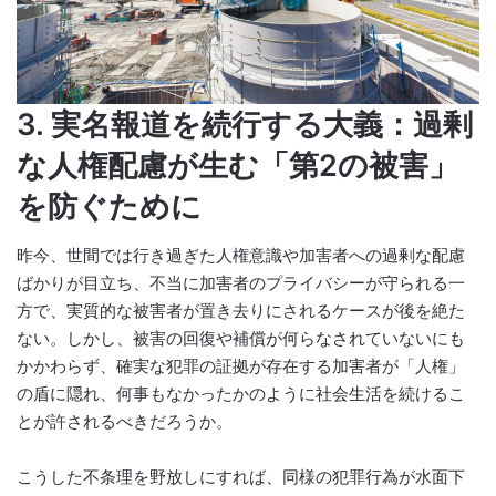
3. 実名報道を続行する大義：過剰
な人権配慮が生む「第2の被害」
を防ぐために
昨今、世間では行き過ぎた人権意識や加害者への過剰な配慮
ばかりが目立ち、不当に加害者のプライバシーが守られる一
方で、実質的な被害者が置き去りにされるケースが後を絶た
ない。しかし、被害の回復や補償が何らなされていないにも
かかわらず、確実な犯罪の証拠が存在する加害者が「人権」
の盾に隠れ、何事もなかったかのように社会生活を続けるこ
とが許されるべきだろうか。
こうした不条理を野放しにすれば、同様の犯罪行為が水面下