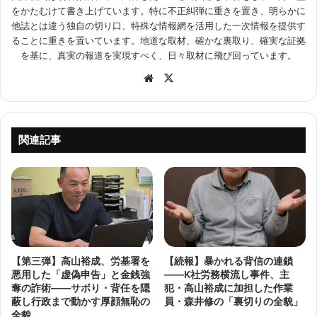
をかたむけて書き上げています。特に不正糾弾に重きを置き、明らかに
他誌とは違う独自の切り口、特殊な情報網を活用した一次情報を提供す
ることに重きを置いています。地道な取材、確かな裏取り、確実な証拠
を基に、真実の報道を実現すべく、日々取材に飛び回っています。
Website
X
関連記事
【第三弾】高山裕成、労基署を
【続報】暴かれる背信の連鎖
悪用した「虚偽申告」と金銭強
――K社労務横流し事件、主
奪の詐術――サボり・背任を隠
犯・高山裕成に加担した作業
蔽し行政まで動かす厚顔無恥の
員・森井修の「裏切りの全貌」
全貌