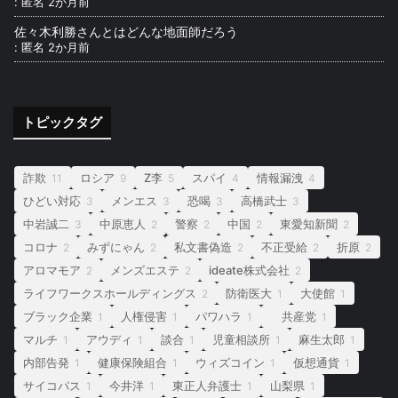
:
匿名
2か月前
佐々木利勝さんとはどんな地面師だろう
:
匿名
2か月前
トピックタグ
詐欺
ロシア
Z李
スパイ
情報漏洩
11
9
5
4
4
ひどい対応
メンエス
恐喝
高橋武士
3
3
3
3
中岩誠二
中原恵人
警察
中国
東愛知新聞
3
2
2
2
2
コロナ
みずにゃん
私文書偽造
不正受給
折原
2
2
2
2
2
アロマモア
メンズエステ
ideate株式会社
2
2
2
ライフワークスホールディングス
防衛医大
大使館
2
1
1
ブラック企業
人権侵害
パワハラ
共産党
1
1
1
1
マルチ
アウディ
談合
児童相談所
麻生太郎
1
1
1
1
1
内部告発
健康保険組合
ウィズコイン
仮想通貨
1
1
1
1
サイコパス
今井洋
東正人弁護士
山梨県
1
1
1
1