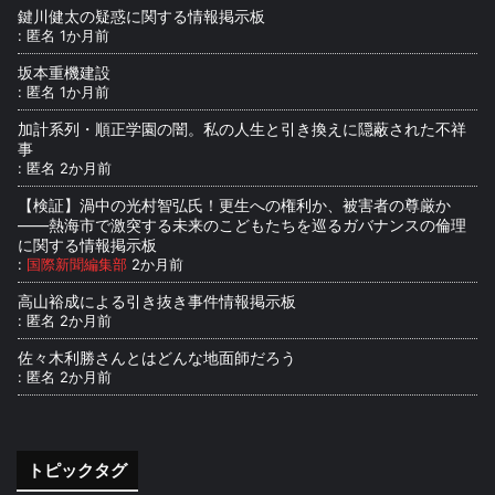
鍵川健太の疑惑に関する情報掲示板
:
匿名
1か月前
坂本重機建設
:
匿名
1か月前
加計系列・順正学園の闇。私の人生と引き換えに隠蔽された不祥
事
:
匿名
2か月前
【検証】渦中の光村智弘氏！更生への権利か、被害者の尊厳か
――熱海市で激突する未来のこどもたちを巡るガバナンスの倫理
に関する情報掲示板
:
国際新聞編集部
2か月前
高山裕成による引き抜き事件情報掲示板
:
匿名
2か月前
佐々木利勝さんとはどんな地面師だろう
:
匿名
2か月前
トピックタグ