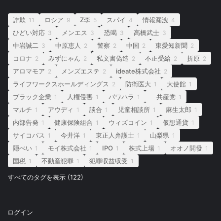
詐欺
ロシア
Z李
スパイ
情報漏洩
11
9
5
4
4
ひどい対応
メンエス
恐喝
高橋武士
3
3
3
3
中岩誠二
中原恵人
警察
中国
東愛知新聞
3
2
2
2
2
コロナ
みずにゃん
私文書偽造
不正受給
折原
2
2
2
2
2
アロマモア
メンズエステ
ideate株式会社
2
2
2
ライフワークスホールディングス
防衛医大
大使館
2
1
1
ブラック企業
人権侵害
パワハラ
共産党
1
1
1
1
マルチ
アウディ
談合
児童相談所
麻生太郎
1
1
1
1
1
内部告発
健康保険組合
ウィズコイン
仮想通貨
1
1
1
1
サイコパス
今井洋
東正人弁護士
山梨県
1
1
1
1
隠ぺい
モイ株式会社
IPO
株式上場
オオノ開發
1
1
1
1
1
国税
不動産犯罪
犯罪収益収受
1
1
1
すべてのタグを表示 (122)
ログイン