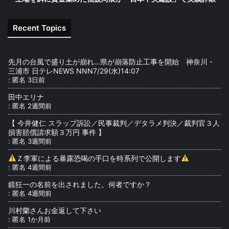
Recent Topics
先月の台風で盛り土が崩れ…県が崩落防止工事を開始 神奈川・
三浦市 日テレNEWS NNN7/29(水)14:07
:
匿名
3日前
田中エリナ
:
匿名
2週間前
【 今井健仁 スラップ訴訟／民事裁判／デタラメ判決／裁判官３人
損害賠償請求額３万円 事件 】
:
匿名
3週間前
Ｚ李軍による暴露恐喝の手口を時系列で公開します
:
匿名
4週間前
鏡狂一の名前を出されました。何者ですか？
:
匿名
4週間前
川村蘭さんお金返して下さい
:
匿名
1か月前