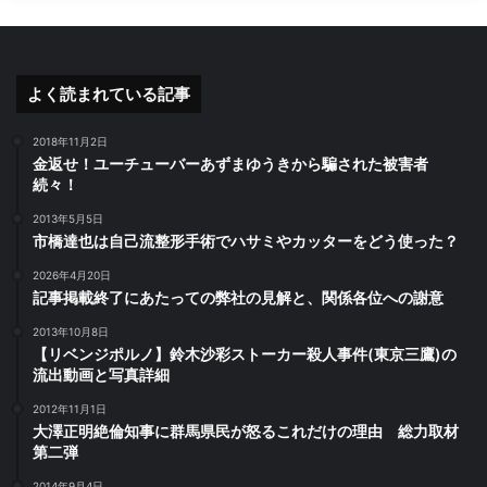
よく読まれている記事
2018年11月2日
金返せ！ユーチューバーあずまゆうきから騙された被害者
続々！
2013年5月5日
市橋達也は自己流整形手術でハサミやカッターをどう使った？
2026年4月20日
記事掲載終了にあたっての弊社の見解と、関係各位への謝意
2013年10月8日
【リベンジポルノ】鈴木沙彩ストーカー殺人事件(東京三鷹)の
流出動画と写真詳細
2012年11月1日
大澤正明絶倫知事に群馬県民が怒るこれだけの理由 総力取材
第二弾
2014年9月4日