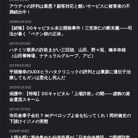
アウディの評判は最悪？顧客対応と酷いサービスに被害者の不
満続出中！
2026年4月30日
【続報】DGキャピタル未公開株事件！三笠崇仁の断末魔――司
法が暴く「ペテン師の正体」
2011年3月29日
ハチミツ業界の詐欺まがい三巨頭、山田、野々垣、橋本幸雄
（山田養蜂場、ナチュラルグループ、アピ）
2015年8月28日
平畑徹幸のUDXヒラハタクリニックの評判とは裏腹に遺伝子治
療してもガンは悪化し死んだ
2025年3月30日
保護中: 【特報】DGキャピタル「上場詐欺」の闇――虚飾の資
金還流スキーム
2011年7月15日
寺田倉庫子会社？ ㈱デベロップよ金を払ってくれ！岡村健史の
下請けイジメの実態
2026年1月6日
上場を餌に資金集めた仙波尚展が「日本中央建設」で実績詐欺