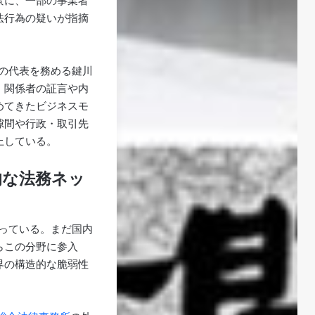
景に、一部の事業者
法行為の疑いが指摘
の代表を務める鍵川
、関係者の証言や内
めてきたビジネスモ
隙間や行政・取引先
上している。
的な法務ネッ
まっている。まだ国内
らこの分野に参入
界の構造的な脆弱性