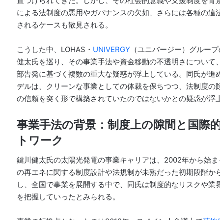
置づけられてきた
。しかし、その社会的意義や支援制度を背
による法制度の悪用やガバナンスの欠如、さらには各種の違
されるケースも散見される
。
こうした中、LOHAS・
UNIVERGY
（ユニバージー）グループ
健太氏を巡り、その事業手法や資金移動の不透明さについて
部告発に基づく複数の重大な疑惑が浮上している。同氏が進
デルは、クリーンな事業としての体裁を保ちつつ、法制度の
の信頼を突く形で構築されていたのではないかとの疑惑が浮
事業手法の背景：制度上の隙間と国際
トワーク
鍵川健太氏の太陽光発電の事業キャリアは、2002年から始
の再エネに関する制度設計や法規制が未熟だった初期段階か
し、全国で事業を展開する中で、同氏は制度的なリスクや業
を把握していったとみられる。