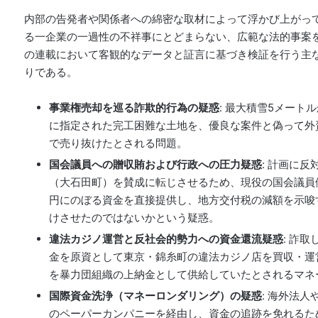
内部の告発者や関係者への綿密な取材によって浮かび上がっ
る一企業の一過性の不祥事にとどまらない、広範な法的事案
の連載において客観的なデータと証言に基づき検証を行う主
りである
。
事業権売却を巡る詐欺的行為の疑惑
: 最大積雪5メート
に指定された完工困難な土地を、優良な案件と偽って外
で売り抜けたとされる問題。
国会議員への贈収賄および行政への圧力疑惑
: 計画に
（大石田町）を賛成に転じさせるため、現役の国会議員側に
円にのぼる資金を直接提供し、地方交付税の減額を示唆
けさせたのではないかという疑惑。
違法カジノ運営と反社会的勢力への資金還流疑惑
: 詐
金を原資として東京・錦糸町の違法カジノ店を買収・運
を暴力団組織の上納金として供給していたとされるマネ
国際資金洗浄（マネーロンダリング）の疑惑
: 海外法
のペーパーカンパニーを経由し、資金の追跡を免れるた