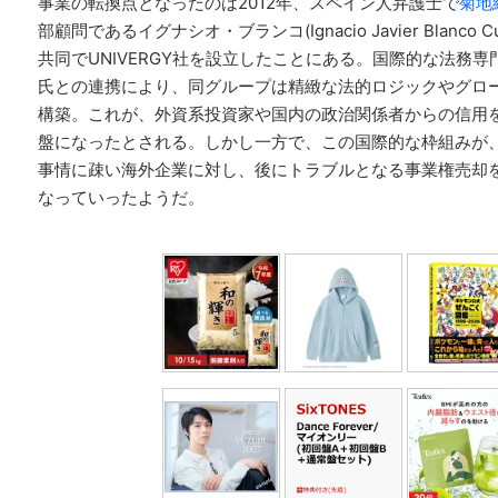
事業の転換点となったのは2012年、スペイン人弁護士で
菊地
部顧問であるイグナシオ・ブランコ(Ignacio Javier Blanco 
共同でUNIVERGY社を設立したことにある。国際的な法務
氏との連携により、同グループは精緻な法的ロジックやグロ
構築。これが、外資系投資家や国内の政治関係者からの信用
盤になったとされる。しかし一方で、この国際的な枠組みが
事情に疎い海外企業に対し、後にトラブルとなる事業権売却
なっていったようだ。