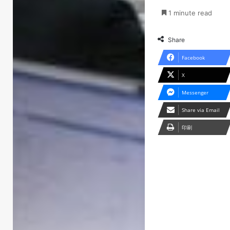
1 minute read
Share
Facebook
X
Messenger
Share via Email
印刷