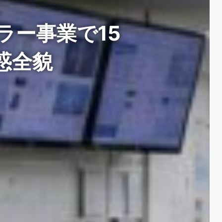
ラー事業で15
惑全貌