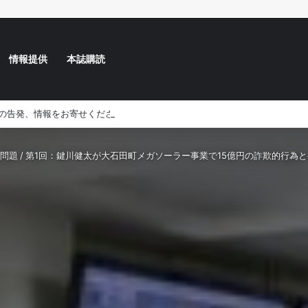
情報提供
本誌購読
の告発、情報をお寄せください
問題
/
第1回：鍵川健太が大石田町メガソーラー事業で15億円の詐欺的行為