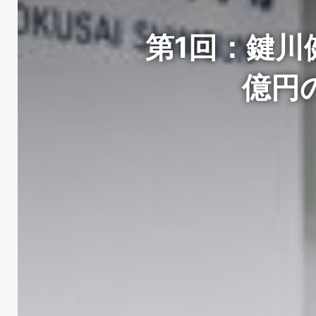
第1回：鍵川
億円