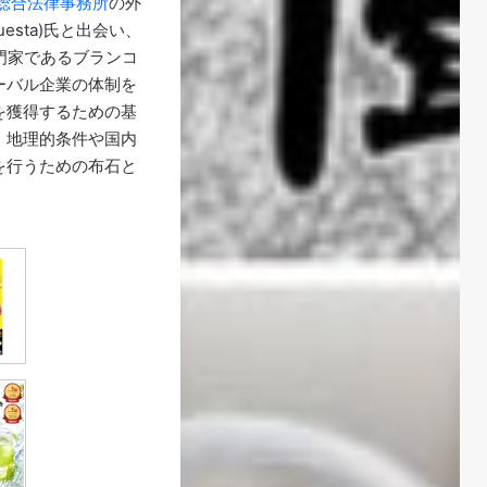
総合法律事務所
の外
Cuesta)氏と出会い、
専門家であるブランコ
ーバル企業の体制を
を獲得するための基
、地理的条件や国内
を行うための布石と