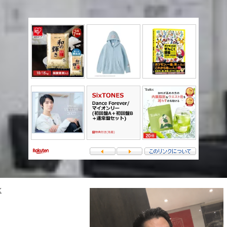
Follow
on
X