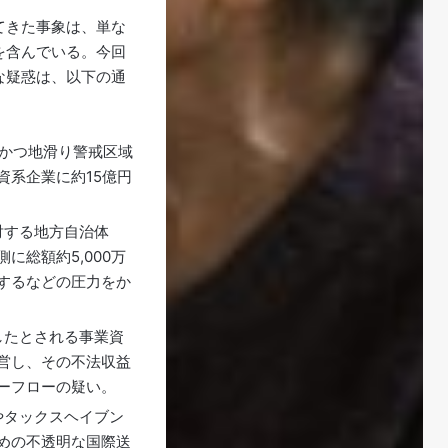
てきた事象は、単な
を含んでいる
。今回
な疑惑は、以下の通
ルかつ地滑り警戒区域
資系企業に約15億円
反対する地方自治体
総額約5,000万
するなどの圧力をか
取したとされる事業資
営し、その不法収益
ーフローの疑い。
人やタックスヘイブン
めの不透明な国際送