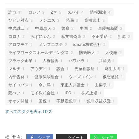
詐欺
ロシア
Z李
スパイ
情報漏洩
11
9
5
4
4
ひどい対応
メンエス
恐喝
高橋武士
3
3
3
3
中岩誠二
中原恵人
警察
中国
東愛知新聞
3
2
2
2
2
コロナ
みずにゃん
私文書偽造
不正受給
折原
2
2
2
2
2
アロマモア
メンズエステ
ideate株式会社
2
2
2
ライフワークスホールディングス
防衛医大
大使館
2
1
1
ブラック企業
人権侵害
パワハラ
共産党
1
1
1
1
マルチ
アウディ
談合
児童相談所
麻生太郎
1
1
1
1
1
内部告発
健康保険組合
ウィズコイン
仮想通貨
1
1
1
1
サイコパス
今井洋
東正人弁護士
山梨県
1
1
1
1
隠ぺい
モイ株式会社
IPO
株式上場
1
1
1
1
オオノ開發
国税
不動産犯罪
犯罪収益収受
1
1
1
1
すべてのタグを表示 (122)
共有:
シェア
ツイート
シェア