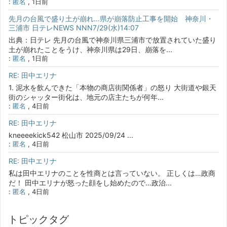
:
匿名
,
1日前
先月の台風で盛り土が崩れ…県が崩落防止工事を開始 神奈川・
三浦市 日テレNEWS NNN7/29(水)14:07
出典：日テレ 先月の台風で神奈川県三浦市で放置されていた盛り
土が崩れたことをうけ、神奈川県は29日、崩落を...
:
匿名
,
1日前
RE: 田中エリナ
1. 泥水を飲んできた「本物の商店街関係者」の怒り 大街道や銀天
街のシャッター街化は、地元の店主たちが何年...
:
匿名
,
4日前
RE: 田中エリナ
kneeeekick542 松山市 2025/09/24 ...
:
匿名
,
4日前
RE: 田中エリナ
私は田中エリナのことを性商とは言っていない。 正しくは…政商
だ！ 田中エリナが怒った顔をし始めたので…政治...
:
匿名
,
4日前
トピックタグ