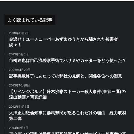
よく読まれている記事
2018年11月2日
金返せ！ユーチューバーあずまゆうきから騙された被害者
続々！
2013年5月5日
市橋達也は自己流整形手術でハサミやカッターをどう使った？
2026年4月20日
記事掲載終了にあたっての弊社の見解と、関係各位への謝意
2013年10月8日
【リベンジポルノ】鈴木沙彩ストーカー殺人事件(東京三鷹)の
流出動画と写真詳細
2012年11月1日
大澤正明絶倫知事に群馬県民が怒るこれだけの理由 総力取材
第二弾
2014年9月4日
アウディの評判は最悪？顧客対応と酷いサービスに被害者の不