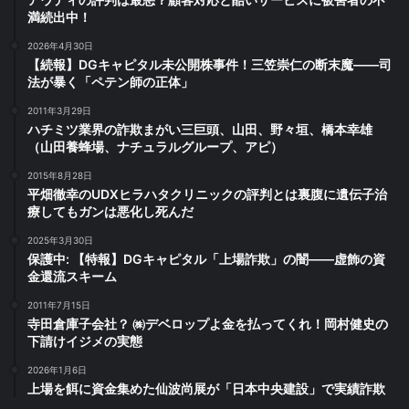
満続出中！
2026年4月30日
【続報】DGキャピタル未公開株事件！三笠崇仁の断末魔――司
法が暴く「ペテン師の正体」
2011年3月29日
ハチミツ業界の詐欺まがい三巨頭、山田、野々垣、橋本幸雄
（山田養蜂場、ナチュラルグループ、アピ）
2015年8月28日
平畑徹幸のUDXヒラハタクリニックの評判とは裏腹に遺伝子治
療してもガンは悪化し死んだ
2025年3月30日
保護中: 【特報】DGキャピタル「上場詐欺」の闇――虚飾の資
金還流スキーム
2011年7月15日
寺田倉庫子会社？ ㈱デベロップよ金を払ってくれ！岡村健史の
下請けイジメの実態
2026年1月6日
上場を餌に資金集めた仙波尚展が「日本中央建設」で実績詐欺