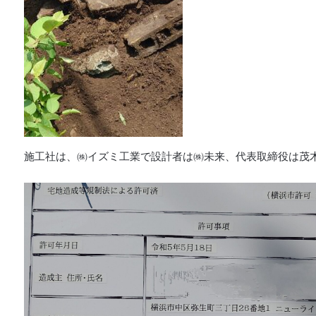
施工社は、㈱イズミ工業で設計者は㈱未来、代表取締役は茂