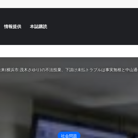
情報提供
本誌購読
の告発、情報をお寄せください
未来(横浜市:茂木さゆり)の不法投棄、下請け未払トラブルは事実無根と中山通
社会問題