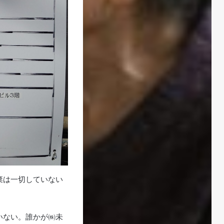
棄は一切していない
いない。誰かが㈱未