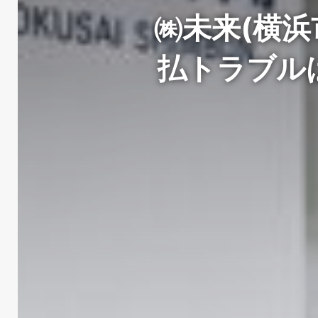
㈱未来(横浜
払トラブル