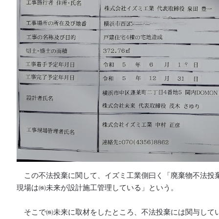
この不法投棄に関して、イズミ工業側曰く「廃棄物不法投
現場は㈱未来が設計施工管理している」という。
そこで㈱未来に取材をしたところ、不法投棄には関与して