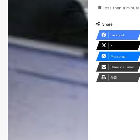
Less than a minute
Share
Facebook
X
Messenger
Share via Email
印刷