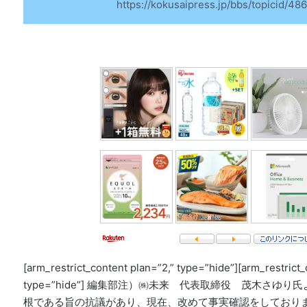
https://kokusaipress.jp/bbs/topicid/486
[arm_restrict_content plan=”2,” type=”hide”][arm_restrict_
type=”hide”] 編集部注）㈱未来 代表取締役 茂木さゆ
根である旨の抗議があり、現在、改めて事実確認をしており