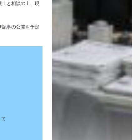
護士と相談の上、現
び記事の公開を予定
して