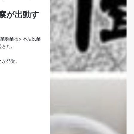
察が出動す
産業廃棄物を不法投棄
起きた。
とが発覚。