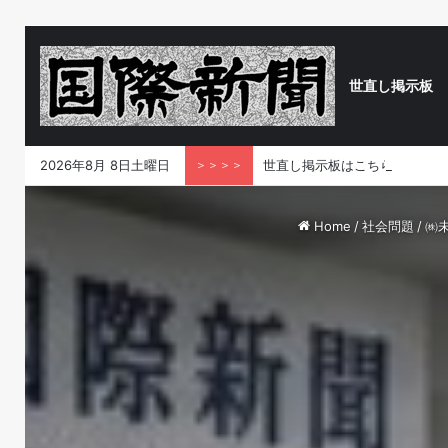
世直し掲示板
2026年8月 8日土曜日
＞＞＞＞
世直し掲示板はこちら！あなた
Home
/
社会問題
/
㈱