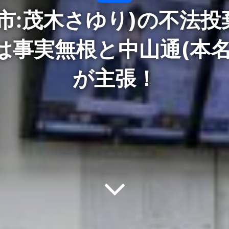
市:茂木さゆり)の不法
は事実無根と中山通(本名
が主張！