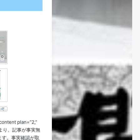
content plan=”2,”
り氏より、記事が事実無
ます。事実確認が取