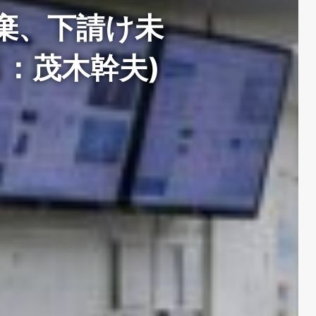
投棄、下請け未
：茂木幹夫)