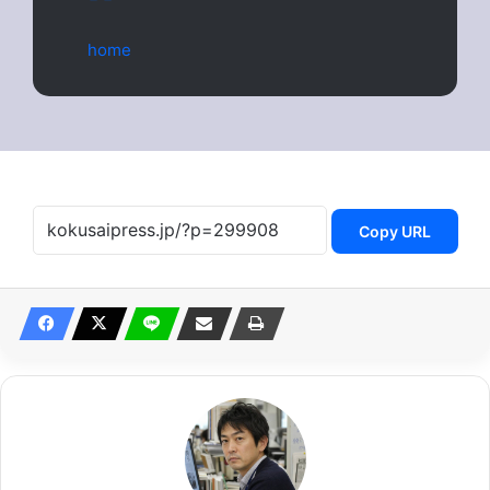
home
Copy URL