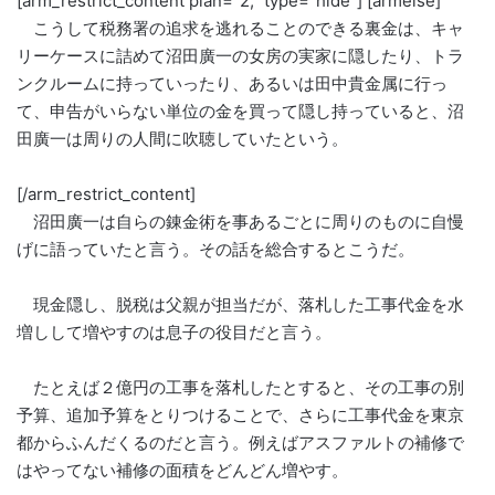
[arm_restrict_content plan=”2,” type=”hide”] [armelse]
こうして税務署の追求を逃れることのできる裏金は、キャ
リーケースに詰めて沼田廣一の女房の実家に隠したり、トラ
ンクルームに持っていったり、あるいは田中貴金属に行っ
て、申告がいらない単位の金を買って隠し持っていると、沼
田廣一は周りの人間に吹聴していたという。
[/arm_restrict_content]
沼田廣一は自らの錬金術を事あるごとに周りのものに自慢
げに語っていたと言う。その話を総合するとこうだ。
現金隠し、脱税は父親が担当だが、落札した工事代金を水
増しして増やすのは息子の役目だと言う。
たとえば２億円の工事を落札したとすると、その工事の別
予算、追加予算をとりつけることで、さらに工事代金を東京
都からふんだくるのだと言う。例えばアスファルトの補修で
はやってない補修の面積をどんどん増やす。