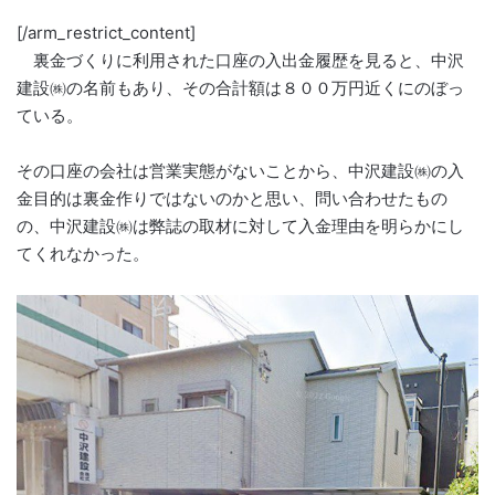
[/arm_restrict_content]
裏金づくりに利用された口座の入出金履歴を見ると、中沢
建設㈱の名前もあり、その合計額は８００万円近くにのぼっ
ている。
その口座の会社は営業実態がないことから、中沢建設㈱の入
金目的は裏金作りではないのかと思い、問い合わせたもの
の、中沢建設㈱は弊誌の取材に対して入金理由を明らかにし
てくれなかった。