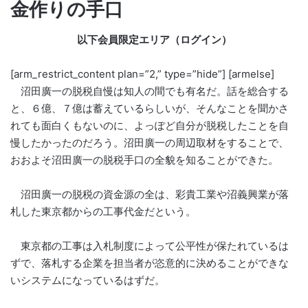
金作りの手口
以下会員限定エリア（ログイン）
[arm_restrict_content plan=”2,” type=”hide”] [armelse]
沼田廣一の脱税自慢は知人の間でも有名だ。話を総合する
と、６億、７億は蓄えているらしいが、そんなことを聞かさ
れても面白くもないのに、よっぽど自分が脱税したことを自
慢したかったのだろう。沼田廣一の周辺取材をすることで、
おおよそ沼田廣一の脱税手口の全貌を知ることができた。
沼田廣一の脱税の資金源の全は、彩貴工業や沼義興業が落
札した東京都からの工事代金だという。
東京都の工事は入札制度によって公平性が保たれているは
ずで、落札する企業を担当者が恣意的に決めることができな
いシステムになっているはずだ。