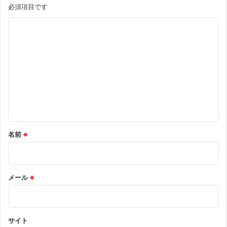
必須項目です
コ
メ
ン
ト
※
名前
※
メール
※
サイト