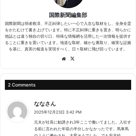
国際新聞編集部
国際新聞は弱者救済、不正糾弾したい一心で入念な取材をし、全身全霊
をかたむけて書き上げています。特に不正糾弾に重きを置き、明らかに
他誌とは違う独自の切り口、特殊な情報網を活用した一次情報を提供す
ることに重きを置いています。地道な取材、確かな裏取り、確実な証拠
を基に、真実の報道を実現すべく、日々取材に飛び回っています。
Website
X
2 Comments
よ
ななさん
り
2025年12月23日 3:42 PM
:
元夫が社長に勧誘され3年ここで働いてました。入社す
る前に言われた年収の半分しかなかったです。馬車馬
のように働かされ、大変そうでした。でも安月給。