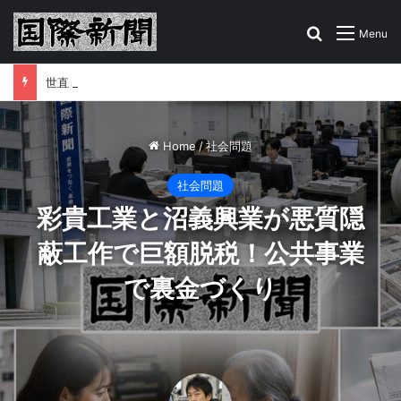
Search for
Menu
世直し掲示板はこちら！あなたの告発、情報をお寄せください
Home
/
社会問題
社会問題
彩貴工業と沼義興業が悪質隠
蔽工作で巨額脱税！公共事業
で裏金づくり