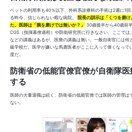
ベットの利用率も40％以下、外科系診療科の手術は2週に1回
る昨今、信じられない暇な病院。
院長の訓示は「くつを磨け
た。医師は「腕を磨けでは無いか？」
30歳後半から40歳前
CGS（指揮幕僚過程）や防衛研究所に行きなさい。ここでは
などの講義はあるが、医療の講義は無い。一般自衛官には何
級学校だ。医学が嫌いな馬鹿医者がここに入って偉くなって
度だ。
防衛省の低能官僚官僚が自衛隊医
する
医師の大量退職は続く、防衛省の低能官僚では医師の管理は
ない。