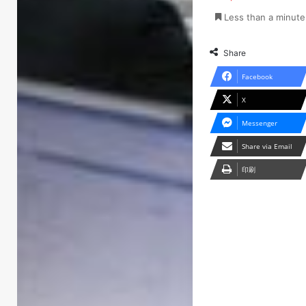
Less than a minute
Share
Facebook
X
Messenger
Share via Email
印刷