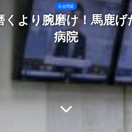
社会問題
磨くより腕磨け！馬鹿げ
病院