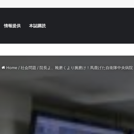
情報提供
本誌購読
の告発、情報をお寄せください
Home
/
社会問題
/
院長よ、靴磨くより腕磨け！馬鹿げた自衛隊中央病院