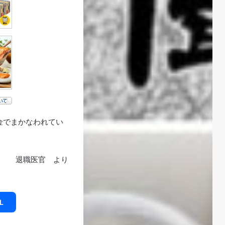
金でまかなわれてい
退職医官 より
L