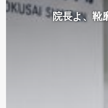
院長よ、靴