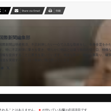
X
Share via Email
印刷
国際新聞編集部
国際新聞は弱者救済、不正糾弾したい一心で入念な取材をし、全身全霊をか
す。特に不正糾弾に重きを置き、明らかに他誌とは違う独自の切り口、特殊
情報を提供することに重きを置いています。地道な取材、確かな裏取り、確
報道を実現すべく、日々取材に飛び回っています。
Website
X
されることはありません。
※
が付いている欄は必須項目です