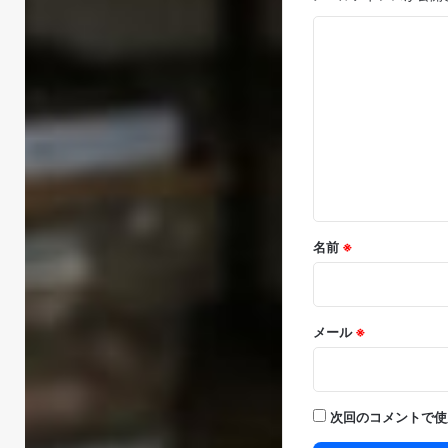
コ
メ
ン
ト
※
名前
※
メール
※
次回のコメントで使