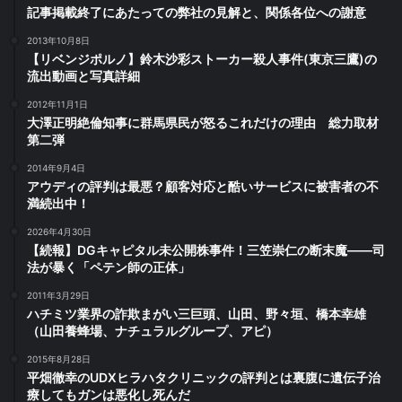
記事掲載終了にあたっての弊社の見解と、関係各位への謝意
2013年10月8日
【リベンジポルノ】鈴木沙彩ストーカー殺人事件(東京三鷹)の
流出動画と写真詳細
2012年11月1日
大澤正明絶倫知事に群馬県民が怒るこれだけの理由 総力取材
第二弾
2014年9月4日
アウディの評判は最悪？顧客対応と酷いサービスに被害者の不
満続出中！
2026年4月30日
【続報】DGキャピタル未公開株事件！三笠崇仁の断末魔――司
法が暴く「ペテン師の正体」
2011年3月29日
ハチミツ業界の詐欺まがい三巨頭、山田、野々垣、橋本幸雄
（山田養蜂場、ナチュラルグループ、アピ）
2015年8月28日
平畑徹幸のUDXヒラハタクリニックの評判とは裏腹に遺伝子治
療してもガンは悪化し死んだ