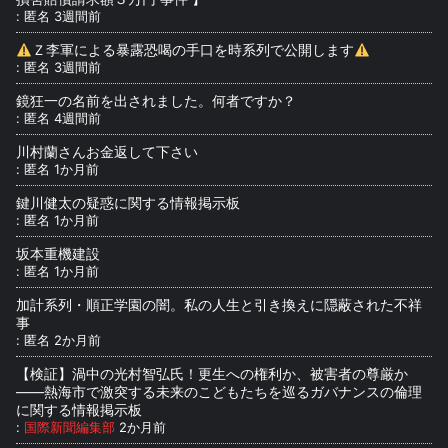
:
匿名
3週間前
Ｚ李軍による暴露恐喝の手口を時系列で公開します
:
匿名
3週間前
鏡狂一の名前を出されました。何者ですか？
:
匿名
4週間前
川村蘭さんお金返して下さい
:
匿名
1か月前
鍵川健太の疑惑に関する情報掲示板
:
匿名
1か月前
坂本重機建設
:
匿名
1か月前
加計系列・順正学園の闇。私の人生と引き換えに隠蔽された不祥
事
:
匿名
2か月前
【検証】渦中の光村智弘氏！更生への権利か、被害者の尊厳か
――熱海市で激突する未来のこどもたちを巡るガバナンスの倫理
に関する情報掲示板
:
国際新聞編集部
2か月前