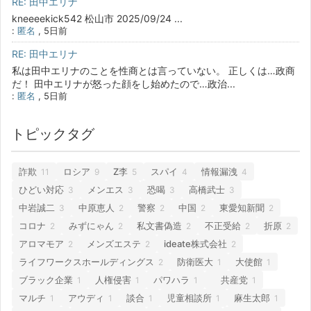
RE: 田中エリナ
kneeeekick542 松山市 2025/09/24 ...
:
匿名
,
5日前
RE: 田中エリナ
私は田中エリナのことを性商とは言っていない。 正しくは…政商
だ！ 田中エリナが怒った顔をし始めたので…政治...
:
匿名
,
5日前
トピックタグ
詐欺
ロシア
Z李
スパイ
情報漏洩
11
9
5
4
4
ひどい対応
メンエス
恐喝
高橋武士
3
3
3
3
中岩誠二
中原恵人
警察
中国
東愛知新聞
3
2
2
2
2
コロナ
みずにゃん
私文書偽造
不正受給
折原
2
2
2
2
2
アロマモア
メンズエステ
ideate株式会社
2
2
2
ライフワークスホールディングス
防衛医大
大使館
2
1
1
ブラック企業
人権侵害
パワハラ
共産党
1
1
1
1
マルチ
アウディ
談合
児童相談所
麻生太郎
1
1
1
1
1