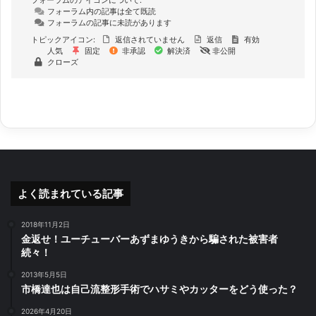
フォーラムのアイコンについて:
フォーラム内の記事は全て既読
フォーラムの記事に未読があります
トピックアイコン:
返信されていません
返信
有効
人気
固定
非承認
解決済
非公開
クローズ
よく読まれている記事
2018年11月2日
金返せ！ユーチューバーあずまゆうきから騙された被害者
続々！
2013年5月5日
市橋達也は自己流整形手術でハサミやカッターをどう使った？
2026年4月20日