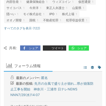
内部告発
健康保険組合
ウィズコイン
仮想通貨
1
1
1
1
サイコパス
今井洋
東正人弁護士
山梨県
1
1
1
1
隠ぺい
モイ株式会社
IPO
株式上場
1
1
1
1
オオノ開發
国税
不動産犯罪
犯罪収益収受
1
1
1
1
すべてのタグを表示 (122)
共有:
シェア
ツイート
シェア
フォーラム情報
最新のメンバー:
匿名
最新の投稿:
先月の台風で盛り土が崩れ…県が崩落防
止工事を開始 神奈川・三浦市 日テレNEWS
NNN7/29(水)14:07