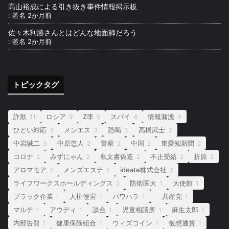
高山裕成による引き抜き事件情報掲示板
:
匿名
2か月前
佐々木利勝さんとはどんな地面師だろう
:
匿名
2か月前
トピックタグ
詐欺
ロシア
Z李
スパイ
情報漏洩
11
9
5
4
4
ひどい対応
メンエス
恐喝
高橋武士
3
3
3
3
中岩誠二
中原恵人
警察
中国
東愛知新聞
3
2
2
2
2
コロナ
みずにゃん
私文書偽造
不正受給
折原
2
2
2
2
2
アロマモア
メンズエステ
ideate株式会社
2
2
2
ライフワークスホールディングス
防衛医大
大使館
2
1
1
ブラック企業
人権侵害
パワハラ
共産党
1
1
1
1
マルチ
アウディ
談合
児童相談所
麻生太郎
1
1
1
1
1
内部告発
健康保険組合
ウィズコイン
仮想通貨
1
1
1
1