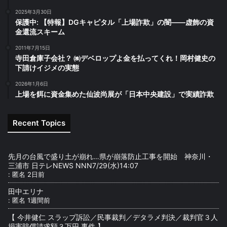
2025年3月30日
保護中: 【特報】DGキャピタル「上場詐欺」の闇――虚飾の資
金還流スキーム
2011年7月15日
寺田倉庫子会社？ ㈱デベロップよ金を払ってくれ！岡村健史の
下請けイジメの実態
2026年1月6日
上場を餌に資金集めた仙波尚展が「日本中央建設」で実績詐欺
Recent Topics
先月の台風で盛り土が崩れ…県が崩落防止工事を開始 神奈川・
三浦市 日テレNEWS NNN7/29(水)14:07
:
匿名
2日前
田中エリナ
:
匿名
1週間前
【 今井健仁 スラップ訴訟／民事裁判／デタラメ判決／裁判官３人
損害賠償請求額３万円 事件 】