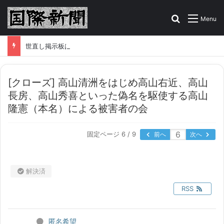
Search for
Menu
世直し掲示板はこちら！あなたの告発、情報をお寄せください
[クローズ]
高山清洲をはじめ高山右近、高山
長房、高山秀喜といった偽名を駆使する高山
隆憲（本名）による被害者の会
固定ページ 6 / 9
前へ
次へ
解決済
RSS
匿名希望