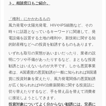
ト。相談窓口もご紹介。
「権利」にかかわるもの
風力発電や太陽光発電、HIVやiPS細胞など、その
時々に話題となっているキーワードに関連して、発
電設備を設置する土地の権利や、新技術に関する知
的財産権などへの投資を勧誘するものもあります。
いずれも取引の実態があいまいだったり、業者の説
明にウソや不備があったりするなど、まともな投資
勧誘とはいえないものが大半です。しかも悪質事業
者は、A国通貨の悪質勧誘が一般に知られればB国通
貨に投資対象を変えたり、風力発電関係の悪質勧誘
が広く知られればHIV治療薬開発に関する投資話に
切り替えたりするなど、手を替え品を替えて消費者
に接近しようとしてきます。
投資対象についてよく分からない勧誘には、安易に