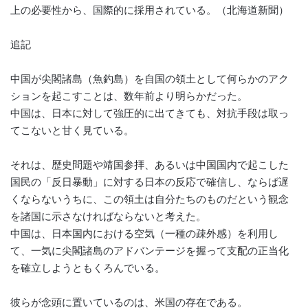
上の必要性から、国際的に採用されている。（北海道新聞）
追記
中国が尖閣諸島（魚釣島）を自国の領土として何らかのアク
ションを起こすことは、数年前より明らかだった。
中国は、日本に対して強圧的に出てきても、対抗手段は取っ
てこないと甘く見ている。
それは、歴史問題や靖国参拝、あるいは中国国内で起こした
国民の「反日暴動」に対する日本の反応で確信し、ならば遅
くならないうちに、この領土は自分たちのものだという観念
を諸国に示さなければならないと考えた。
中国は、日本国内における空気（一種の疎外感）を利用し
て、一気に尖閣諸島のアドバンテージを握って支配の正当化
を確立しようともくろんでいる。
彼らが念頭に置いているのは、米国の存在である。