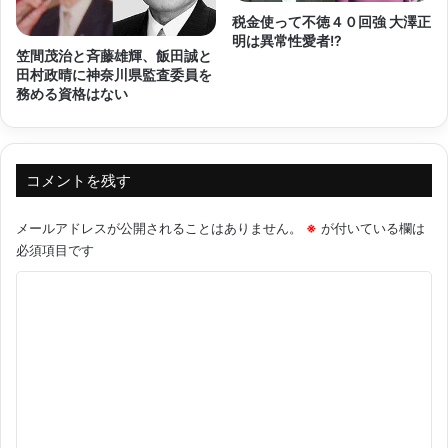
税金使って不徳４０回強 大澤正
明は異常性愛者!?
笠間茂治と斉藤雄輝、飯田誠と
田村政晴に神奈川県監査委員を
務める資格はない
コメントを残す
メールアドレスが公開されることはありません。
※
が付いている欄は
必須項目です
コ
メ
ン
ト
※