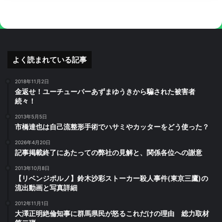
よく読まれている記事
2018年11月2日
金返せ！ユーチューバーあずまゆうきから騙された被害者
続々！
2013年5月5日
市橋達也は自己流整形手術でハサミやカッターをどう使った？
2026年4月20日
記事掲載終了にあたっての弊社の見解と、関係各位への謝意
2013年10月8日
【リベンジポルノ】鈴木沙彩ストーカー殺人事件(東京三鷹)の
流出動画と写真詳細
2012年11月1日
大澤正明絶倫知事に群馬県民が怒るこれだけの理由 総力取材