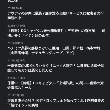
第二弾
2014年9月4日
アウディの評判は最悪？顧客対応と酷いサービスに被害者の不
満続出中！
2026年4月30日
【続報】DGキャピタル未公開株事件！三笠崇仁の断末魔――司
法が暴く「ペテン師の正体」
2011年3月29日
ハチミツ業界の詐欺まがい三巨頭、山田、野々垣、橋本幸雄
（山田養蜂場、ナチュラルグループ、アピ）
2015年8月28日
平畑徹幸のUDXヒラハタクリニックの評判とは裏腹に遺伝子治
療してもガンは悪化し死んだ
2025年3月30日
保護中: 【特報】DGキャピタル「上場詐欺」の闇――虚飾の資
金還流スキーム
2011年7月15日
寺田倉庫子会社？ ㈱デベロップよ金を払ってくれ！岡村健史の
下請けイジメの実態