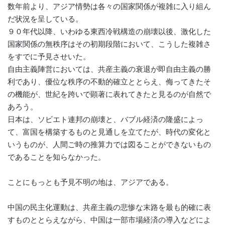
数年前より、アジア情勢は各々の国家関係が複雑に入り組ん
だ状況を呈している。
９０年代以降、いわゆる東西冷戦構造の崩壊以後、激化した
国家関係の無秩序はその初期段階において、こうした複雑さ
をすでに予見させいた。
自由主義陣営においては、共産主義の衰退が即自由主義の勝
利であり、優位な秩序の不動的確立ととらえ、侮ってきたそ
の機能が、世紀を跨いで顕著に表れてきたと見るのが自然で
あろう。
日本は、ソビエト連邦の崩壊と、バブル経済の隆盛によっ
て、富国を構築するものと見通しを立てたが、時代の変化と
いうものが、人間ご時の推算力では図ることができないもの
であることを知らなかった。
ことにもっとも予見不明の地は、アジアである。
中国の民主化運動は、共産主義の悲惨な末路を最も的確に表
すものととらえながら、中国は一部市場経済の導入などによ