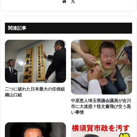
Website
X
関連記事
二つに破れた日本最大の任侠組
織山口組
中原恵人埼玉県議会議員が吉川
市に大迷惑？怪文書飛び交う黒
い事情