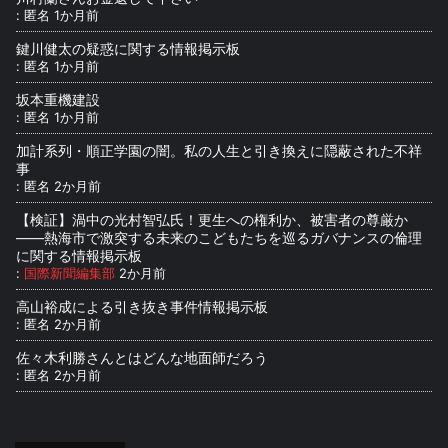
:
匿名
1か月前
鍵川健太の疑惑に関する情報掲示板
:
匿名
1か月前
坂本重機建設
:
匿名
1か月前
加計系列・順正学園の闇。私の人生と引き換えに隠蔽された不祥
事
:
匿名
2か月前
【検証】渦中の光村智弘氏！更生への権利か、被害者の尊厳か
――熱海市で激突する未来のこどもたちを巡るガバナンスの倫理
に関する情報掲示板
:
国際新聞編集部
2か月前
高山裕成による引き抜き事件情報掲示板
:
匿名
2か月前
佐々木利勝さんとはどんな地面師だろう
:
匿名
2か月前