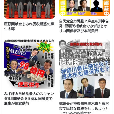
自民党全力隠蔽？麻生を刑事告
巨額闇献金まみれ脱税疑惑の麻
発!!巨額闇権献金でみずほとオ
生太郎
リコ関係者及び本間美邦
みずほ＆自民党最大のスキャン
ダル!!闇献金９８億迂回融資で
麻生が便宜供与
徳州会が神奈川県厚木市と藤沢
市で巨額な血税をせしめようと
しているのを許すな！