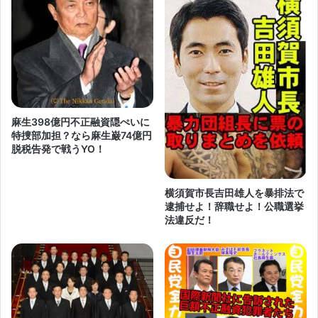
麻生398億円不正融資隠ぺいに
特捜部加担？なら麻生巌74億円
脱税告発で戦うYO！
横須賀市長吉田雄人を暴排法で
逮捕せよ！辞職せよ！公職選挙
法違反だ！