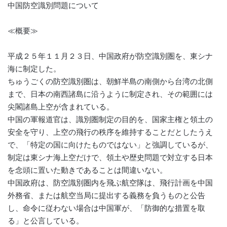
中国防空識別問題について
≪概要≫
平成２５年１１月２３日、中国政府が防空識別圏を、東シナ
海に制定した。
ちゅうごくの防空識別圏は、朝鮮半島の南側から台湾の北側
まで、日本の南西諸島に沿うように制定され、その範囲には
尖閣諸島上空が含まれている。
中国の軍報道官は、識別圏制定の目的を、国家主権と領土の
安全を守り、上空の飛行の秩序を維持することだとしたうえ
で、「特定の国に向けたものではない」と強調しているが、
制定は東シナ海上空だけで、領土や歴史問題で対立する日本
を念頭に置いた動きであることは間違いない。
中国政府は、防空識別圏内を飛ぶ航空隊は、飛行計画を中国
外務省、または航空当局に提出する義務を負うものと公告
し、命令に従わない場合は中国軍が、「防御的な措置を取
る」と公言している。