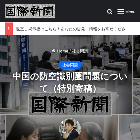
Search for
Menu
世直し掲示板はこちら！あなたの告発、情報をお寄せください
Home
/
社会問題
社会問題
中国の防空識別圏問題につい
て（特別寄稿）