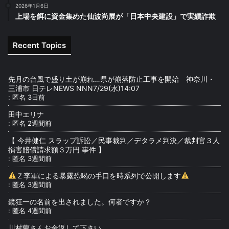
2026年1月6日
上場を餌に資金集めた仙波尚展が「日本中央建設」で実績詐欺
Recent Topics
先月の台風で盛り土が崩れ…県が崩落防止工事を開始 神奈川・
三浦市 日テレNEWS NNN7/29(水)14:07
:
匿名
3日前
田中エリナ
:
匿名
2週間前
【 今井健仁 スラップ訴訟／民事裁判／デタラメ判決／裁判官３人
損害賠償請求額３万円 事件 】
:
匿名
3週間前
Ｚ李軍による暴露恐喝の手口を時系列で公開します
:
匿名
3週間前
鏡狂一の名前を出されました。何者ですか？
:
匿名
4週間前
川村蘭さんお金返して下さい