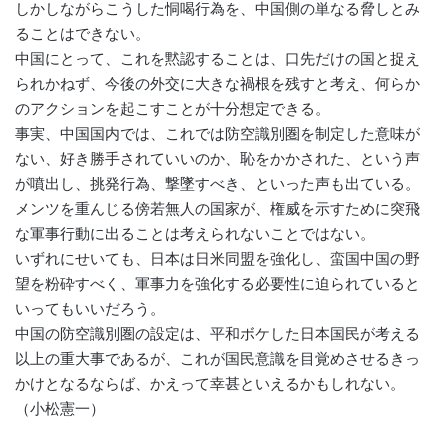
しかしながらこうした恫喝行為を、中国側の単なる脅しとみ
ることはできない。
中国にとって、これを黙認することは、口先だけの国と捉え
られかねず、今後の外交に大きな禍根を残すと考え、何らか
のアクションを起こすことが十分想定できる。
事実、中国国内では、これでは防空識別圏を制定した意味が
ない、好き勝手されていいのか、恥をかかされた、という声
が噴出し、挑発行為、撃墜すべき、といった声も出ている。
メンツを重んじる傍若無人の国家が、権威を示すために突飛
な軍事行動に出ることは考えられないことではない。
いずれにせいても、日本は日米同盟を強化し、蛮国中国の野
望を粉砕すべく、軍事力を強化する必要性に迫られていると
いってもいいだろう。
中国の防空識別圏の設定は、平和ボケした日本国民が考える
以上の重大事であるが、これが国民意識を目覚めさせるきっ
かけとなるならば、かえって幸甚といえるかもしれない。
（小松憲一）