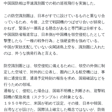
中国国防相は早速識別圏での初の巡視飛行を実施した。
この防空識別圏は、日本がすでに設けているものと重なり合
っているため、今後、上空で戦闘機のつばぜり合いが頻発し
かねず、緊張が一層高まる懸念があると専門家は分析する。
中国国防省報道官は、日本側が中国機を領空侵犯したとして
撃墜したら「一種の戦争行為」と強硬姿勢を強めている。
中国が実効支配していない尖閣諸島上空を、識別圏に入れた
のは、外うな挑発行為と言える。
防空識別圏とは、領空侵犯に備えるために、領空の外側に制
定した空域で、対外的に公表し、圏内に入る航空機には、事
前に通貨位置、通過予定時刻の報告を求め、国籍確認などを
行うための領域。
通報なく、侵犯した場合は、国籍不明機と判断され、迎撃戦
闘機の緊急発進（スクランブル）の対象となる。
１９５０年代に、米国が初めて設定。その後、日本や韓国、
台湾などが設けた。国際法上確立した概念ではないが、防衛