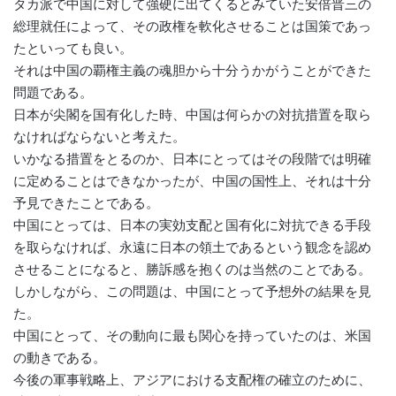
タカ派で中国に対して強硬に出てくるとみていた安倍晋三の
総理就任によって、その政権を軟化させることは国策であっ
たといっても良い。
それは中国の覇権主義の魂胆から十分うかがうことができた
問題である。
日本が尖閣を国有化した時、中国は何らかの対抗措置を取ら
なければならないと考えた。
いかなる措置をとるのか、日本にとってはその段階では明確
に定めることはできなかったが、中国の国性上、それは十分
予見できたことである。
中国にとっては、日本の実効支配と国有化に対抗できる手段
を取らなければ、永遠に日本の領土であるという観念を認め
させることになると、勝訴感を抱くのは当然のことである。
しかしながら、この問題は、中国にとって予想外の結果を見
た。
中国にとって、その動向に最も関心を持っていたのは、米国
の動きである。
今後の軍事戦略上、アジアにおける支配権の確立のために、