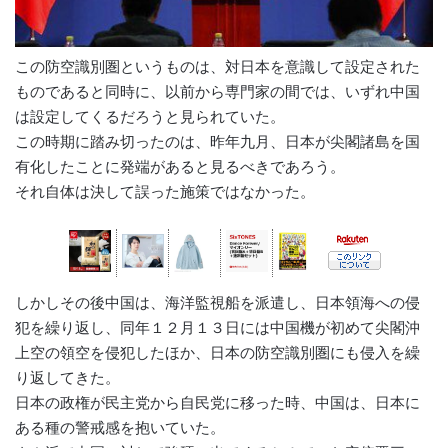
この防空識別圏というものは、対日本を意識して設定された
ものであると同時に、以前から専門家の間では、いずれ中国
は設定してくるだろうと見られていた。
この時期に踏み切ったのは、昨年九月、日本が尖閣諸島を国
有化したことに発端があると見るべきであろう。
それ自体は決して誤った施策ではなかった。
しかしその後中国は、海洋監視船を派遣し、日本領海への侵
犯を繰り返し、同年１２月１３日には中国機が初めて尖閣沖
上空の領空を侵犯したほか、日本の防空識別圏にも侵入を繰
り返してきた。
日本の政権が民主党から自民党に移った時、中国は、日本に
ある種の警戒感を抱いていた。