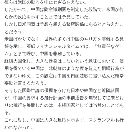
彼らは米国の動向を中止せざるをえない。
したがって、中国は防空識別圏を制定した段階で、米国が何
らかの反応を示すことまでは予見していた。
しかし日米同盟は予想を超える緊密関係にあるととらえたこ
とだろう。
米国ばかりでなく、世界の多くは中国のやり方を非難する見
解を示し、英紙フィナンシャルタイムでは、「無責任なゲー
ム」とまで呼び、中国を非難している。
経済大国化し、大きな暴発はしないという意味において、信
用を得ている中国は、北朝鮮のような度を超えた恫喝行為が
できないゆえ、この設定は中国を四面楚歌に追い込んだ軽挙
妄動と言えるだろう。
そうした国際世論の優握をうけた日本や韓国など近隣諸国
が、中国の要求する飛行計画の事前通告を無視して従来どお
りの飛行を展開したのは、主権国家としては当然のことであ
る。
これに対し、中国は大きな反応を示さず、スクランブルも行
われなかった。