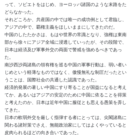
って、ソビエトをはじめ、ヨーロッパ諸国のような末路をた
どらなかった。
それどころか、共産国の中では唯一の成功例として君臨し、
アジアの中で、覇権主義をほしいままにしてきたのだ。
中国のしたたかさは、もはや世界の常識となり、強権は東南
部から徐々にアジア全域に浸透していったが、その段階で、
日本は経済及び軍事外交の両面で警戒を強めるべきであっ
た。
南沙西沙両諸島の領有権を巡る中国の軍事行動は、弱い者い
じめという軽薄なものではなく、傲慢無礼な制圧だったとい
うことは、国際社会の共通した認識であった。
経済的発展の著しい中国にすり寄ることが国益になると考え
てか、あるいはアジアの安定のために中国に依ることを得策
と考えたのか、日本は近年中国に服従とも思える愚策を弄し
てきた。
日本の軟弱外交を厳しく指弾する者にとっては、尖閣諸島に
関わる諸対策でさえ、無能政治家にしてはよくやっていると
皮肉られるほどの向き合いであった。