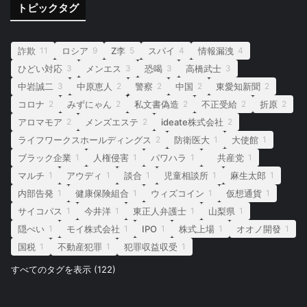
トピックタグ
詐欺
ロシア
Z李
スパイ
情報漏洩
11
9
5
4
4
ひどい対応
メンエス
恐喝
高橋武士
3
3
3
3
中岩誠二
中原恵人
警察
中国
東愛知新聞
3
2
2
2
2
コロナ
みずにゃん
私文書偽造
不正受給
折原
2
2
2
2
2
アロマモア
メンズエステ
ideate株式会社
2
2
2
ライフワークスホールディングス
防衛医大
大使館
2
1
1
ブラック企業
人権侵害
パワハラ
共産党
1
1
1
1
マルチ
アウディ
談合
児童相談所
麻生太郎
1
1
1
1
1
内部告発
健康保険組合
ウィズコイン
仮想通貨
1
1
1
1
サイコパス
今井洋
東正人弁護士
山梨県
1
1
1
1
隠ぺい
モイ株式会社
IPO
株式上場
オオノ開發
1
1
1
1
1
国税
不動産犯罪
犯罪収益収受
1
1
1
すべてのタグを表示 (122)