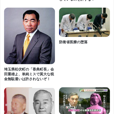
防衛省医療の堕落
埼玉県松伏町の「香典町長」会
田重雄よ、単純ミスで莫大な税
金無駄遣いは許されないぞ！