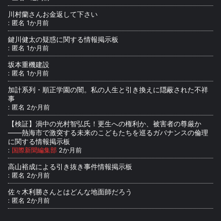
川村蘭さんお金返して下さい
:
匿名
1か月前
鍵川健太の疑惑に関する情報掲示板
:
匿名
1か月前
坂本重機建設
:
匿名
1か月前
加計系列・順正学園の闇。私の人生と引き換えに隠蔽された不祥
事
:
匿名
2か月前
【検証】渦中の光村智弘氏！更生への権利か、被害者の尊厳か
――熱海市で激突する未来のこどもたちを巡るガバナンスの倫理
に関する情報掲示板
:
国際新聞編集部
2か月前
高山裕成による引き抜き事件情報掲示板
:
匿名
2か月前
佐々木利勝さんとはどんな地面師だろう
:
匿名
2か月前