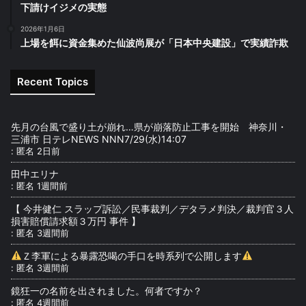
下請けイジメの実態
2026年1月6日
上場を餌に資金集めた仙波尚展が「日本中央建設」で実績詐欺
Recent Topics
先月の台風で盛り土が崩れ…県が崩落防止工事を開始 神奈川・
三浦市 日テレNEWS NNN7/29(水)14:07
:
匿名
2日前
田中エリナ
:
匿名
1週間前
【 今井健仁 スラップ訴訟／民事裁判／デタラメ判決／裁判官３人
損害賠償請求額３万円 事件 】
:
匿名
3週間前
Ｚ李軍による暴露恐喝の手口を時系列で公開します
:
匿名
3週間前
鏡狂一の名前を出されました。何者ですか？
:
匿名
4週間前