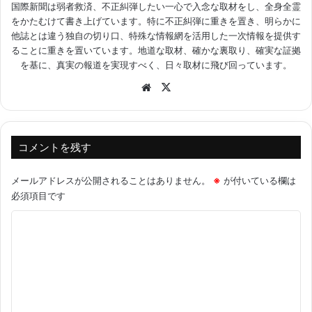
国際新聞は弱者救済、不正糾弾したい一心で入念な取材をし、全身全霊
をかたむけて書き上げています。特に不正糾弾に重きを置き、明らかに
他誌とは違う独自の切り口、特殊な情報網を活用した一次情報を提供す
ることに重きを置いています。地道な取材、確かな裏取り、確実な証拠
を基に、真実の報道を実現すべく、日々取材に飛び回っています。
Website
X
コメントを残す
メールアドレスが公開されることはありません。
※
が付いている欄は
必須項目です
コ
メ
ン
ト
※