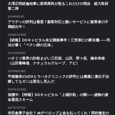
大澤正明絶倫知事に群馬県民が怒るこれだけの理由 総力取材
第二弾
2014年9月4日
アウディの評判は最悪？顧客対応と酷いサービスに被害者の不
満続出中！
2026年4月30日
【続報】DGキャピタル未公開株事件！三笠崇仁の断末魔――司
法が暴く「ペテン師の正体」
2011年3月29日
ハチミツ業界の詐欺まがい三巨頭、山田、野々垣、橋本幸雄
（山田養蜂場、ナチュラルグループ、アピ）
2015年8月28日
平畑徹幸のUDXヒラハタクリニックの評判とは裏腹に遺伝子治
療してもガンは悪化し死んだ
2025年3月30日
保護中: 【特報】DGキャピタル「上場詐欺」の闇――虚飾の資
金還流スキーム
2011年7月15日
寺田倉庫子会社？ ㈱デベロップよ金を払ってくれ！岡村健史の