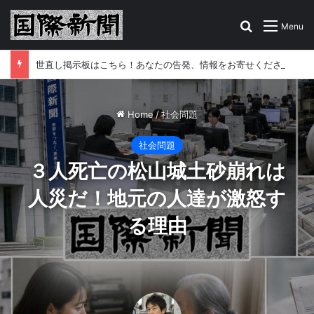
Search for
Menu
世直し掲示板はこちら！あなたの告発、情報をお寄せください
Home
/
社会問題
社会問題
３人死亡の松山城土砂崩れは
人災だ！地元の人達が激怒す
る理由