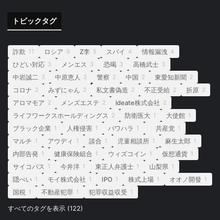
トピックタグ
詐欺
ロシア
Z李
スパイ
情報漏洩
11
9
5
4
4
ひどい対応
メンエス
恐喝
高橋武士
3
3
3
3
中岩誠二
中原恵人
警察
中国
東愛知新聞
3
2
2
2
2
コロナ
みずにゃん
私文書偽造
不正受給
折原
2
2
2
2
2
アロマモア
メンズエステ
ideate株式会社
2
2
2
ライフワークスホールディングス
防衛医大
大使館
2
1
1
ブラック企業
人権侵害
パワハラ
共産党
1
1
1
1
マルチ
アウディ
談合
児童相談所
麻生太郎
1
1
1
1
1
内部告発
健康保険組合
ウィズコイン
仮想通貨
1
1
1
1
サイコパス
今井洋
東正人弁護士
山梨県
1
1
1
1
隠ぺい
モイ株式会社
IPO
株式上場
オオノ開發
1
1
1
1
1
国税
不動産犯罪
犯罪収益収受
1
1
1
すべてのタグを表示 (122)