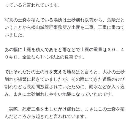
っていると言われています。
写真の土嚢を積んでいる場所は土砂崩れ以前から、危険だと
いうことから松山城管理事務所が土嚢を二重、三重に重ねて
いました。
あの幅に土嚢を積んであると雨などで土嚢の重量は３０、４
０キロ。全量なら1トン以上の負荷です。
ではそれだけの土のうを支える地盤はと言うと、大小の土砂
崩れが頻繁に起きていましたが、その際にできた道路のひび
割れなども長期間放置されていたために、雨水などが入り込
み、まさに土砂崩れしやすい地盤になっていたのです。
実際、死者三名を出したがけ崩れは、まさにこの土嚢を積
んだところから起きたと言われています。